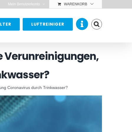
Mein Benutzerkonto
WARENKORB
LTER
LUFTREINIGER
e Verunreinigungen,
nkwasser?
gung Coronavirus durch Trinkwasser?