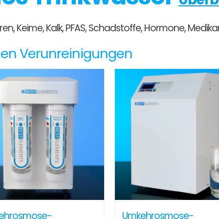
 Viren, Keime, Kalk, PFAS, Schadstoffe, Hormone, Med
egen Verunreinigungen
ehrosmose-
Umkehrosmose-