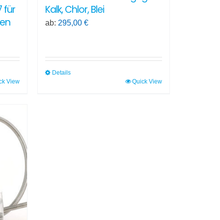
 für
Kalk, Chlor, Blei
hen
ab:
295,00
€
Details
ck View
Quick View
Dieses
Produkt
weist
mehrere
Varianten
auf.
Die
Optionen
können
auf