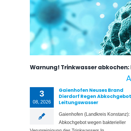
Warnung! Trinkwasser abkochen: h
A
Gaienhofen Neuses Brand
3
Dierdorf Regen Abkochgebo
Leitungswasser
08, 2026
Gaienhofen (Landkreis Konstanz):
Abkochgebot wegen bakterieller
Verunreinigung des Trinkwassers In