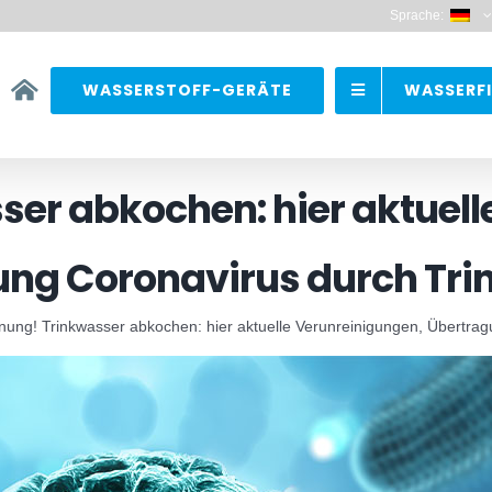
Sprache:
WASSERSTOFF-GERÄTE
WASSERFI
er abkochen: hier aktuell
ung Coronavirus durch Tri
ung! Trinkwasser abkochen: hier aktuelle Verunreinigungen, Übertra