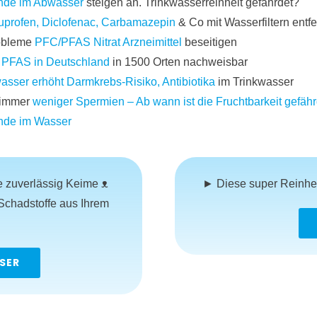
nde im Abwasser
steigen an. Trinkwasserreinheit gefährdet?
uprofen, Diclofenac, Carbamazepin
& Co mit Wasserfiltern entf
obleme
PFC/PFAS Nitrat Arzneimittel
beseitigen
t
PFAS in Deutschland
in 1500 Orten nachweisbar
wasser erhöht Darmkrebs-Risiko, Antibiotika
im Trinkwasser
 immer
weniger Spermien – Ab wann ist die Fruchtbarkeit gefähr
nde im Wasser
ie zuverlässig Keime ᴥ
► Diese super Reinhei
Schadstoffe aus Ihrem
SER