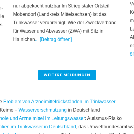
V
nur abgekocht nutzbar Im Striegistaler Ortsteil
n-
K
Mobendorf (Landkreis Mittelsachsen) ist das
le
m
Trinkwasser verunreinigt. Wie der Zweckverband
as
L
für Wasser und Abwasser (ZWA) mit Sitz in
A
Hainichen
... [Beitrag öffnen]
n
öf
WEITERE MELDUNGEN
de
Problem von Arzneimittelrückständen im Trinkwasser
e Keime –
Wasserverschmutzung
in Deutschland
nole und Arzneimittel im Leitungswasser
: Autismus-Risiko
alien im Trinkwasser in Deutschland
, das Umweltbundesamt wa