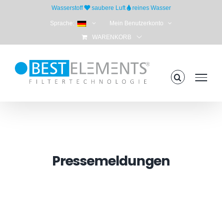
Skip
Wasserstoff
saubere Luft
reines Wasser
to
Sprache:
Mein Benutzerkonto
content
WARENKORB
Pressemeldungen