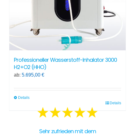
der
Produktseite
gewählt
werden
Professioneller Wasserstoff-Inhalator 3000
H2+O2 (HHO)
ab:
5.695,00
€
Details
Details
Dieses
Produkt
weist
mehrere
Sehr zufrieden mit dem