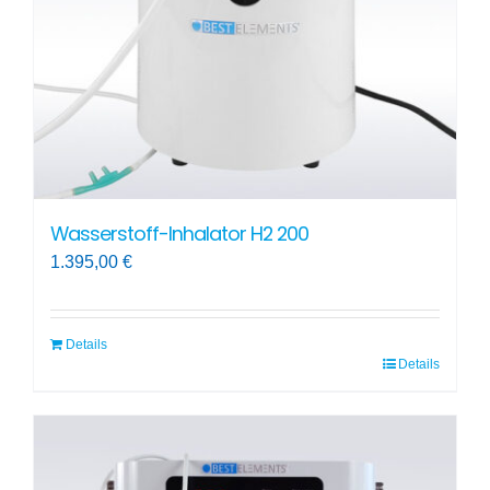
auf
der
Produktseite
gewählt
werden
Wasserstoff-Inhalator H2 200
1.395,00
€
Details
Details