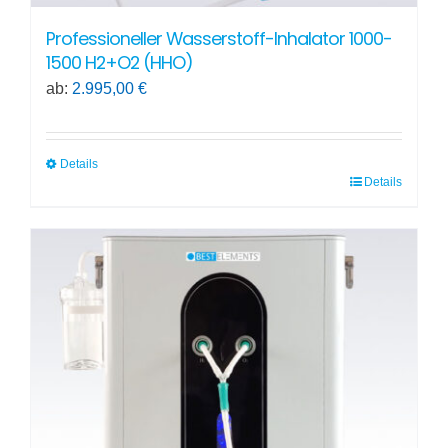
Professioneller Wasserstoff-Inhalator 1000-
1500 H2+O2 (HHO)
ab:
2.995,00
€
Details
Details
Dieses
Produkt
weist
mehrere
Varianten
auf.
Die
Optionen
können
auf