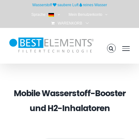
Skip
Wasserstoff
saubere Luft
reines Wasser
to
Sprache:
Mein Benutzerkonto
content
WARENKORB
Mobile Wasserstoff-Booster
und H2-Inhalatoren