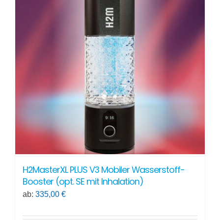
auf.
Die
Optionen
können
auf
der
Produktseite
gewählt
werden
H2MasterXL PLUS V3 Mobiler Wasserstoff-
Booster (opt. SE mit Inhalation)
ab:
335,00
€