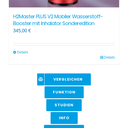
H2Master PLUS V2 Mobiler Wasserstoff-
Booster mit Inhalator Sonderedition
345,00
€
Details
Details
Dieses
Produkt
weist
VERGLEICHEN
mehrere
Varianten
FUNKTION
auf.
STUDIEN
Die
Optionen
INFO
können