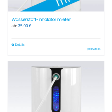
Wasserstoff-Inhalator mieten
ab:
35,00
€
Details
Details
Dieses
Produkt
weist
mehrere
Varianten
auf.
Die
Optionen
können