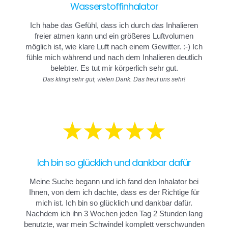
Wasserstoffinhalator
Varianten
auf.
Ich habe das Gefühl, dass ich durch das Inhalieren
Die
freier atmen kann und ein größeres Luftvolumen
möglich ist, wie klare Luft nach einem Gewitter. :-) Ich
Optionen
fühle mich während und nach dem Inhalieren deutlich
können
belebter. Es tut mir körperlich sehr gut.
auf
Das klingt sehr gut, vielen Dank. Das freut uns sehr!
der
Produktseite
gewählt
werden
Ich bin so glücklich und dankbar dafür
Meine Suche begann und ich fand den Inhalator bei
Ihnen, von dem ich dachte, dass es der Richtige für
mich ist. Ich bin so glücklich und dankbar dafür.
Nachdem ich ihn 3 Wochen jeden Tag 2 Stunden lang
benutzte, war mein Schwindel komplett verschwunden