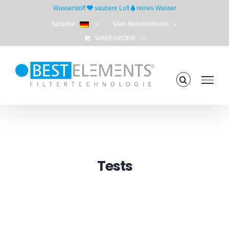
Skip
Wasserstoff
saubere Luft
reines Wasser
to
Sprache:
Mein Benutzerkonto
content
WARENKORB
Tests