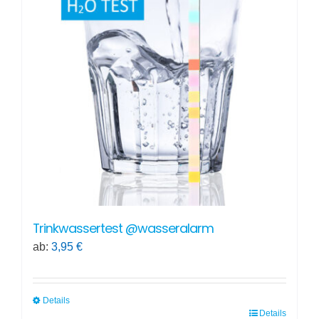
Trinkwassertest @wasseralarm
ab:
3,95
€
Details
Details
Dieses