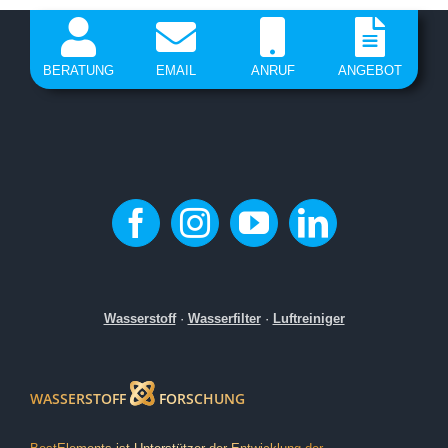
BERATUNG
EMAIL
ANRUF
ANGEBOT
Wasserstoff
·
Wasserfilter
·
Luftreiniger
WASSERSTOFF
FORSCHUNG