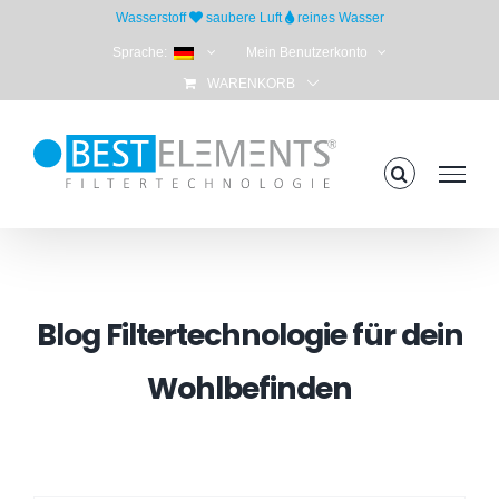
Skip
Wasserstoff
saubere Luft
reines Wasser
to
Sprache:
Mein Benutzerkonto
content
WARENKORB
Blog Filtertechnologie für dein
Wohlbefinden