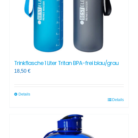
der
Produktseite
gewählt
werden
Trinkflasche 1 Liter Tritan BPA-frei blau/grau
18,50
€
Details
Details
Dieses
Produkt
weist
mehrere
Varianten