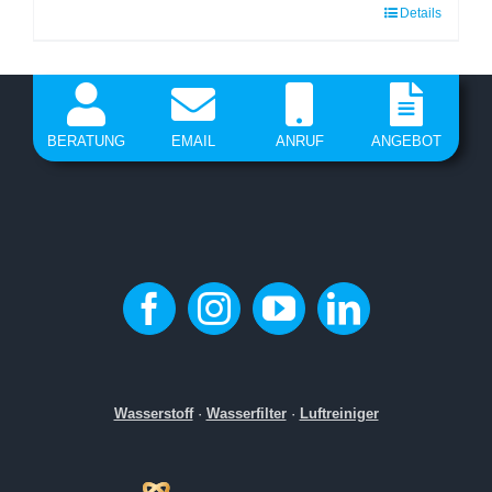
Details
Dieses
Produkt
weist
mehrere
Varianten
BERATUNG
EMAIL
ANRUF
ANGEBOT
auf.
Die
Optionen
können
auf
der
Produktseite
gewählt
Wasserstoff
·
Wasserfilter
·
Luftreiniger
werden