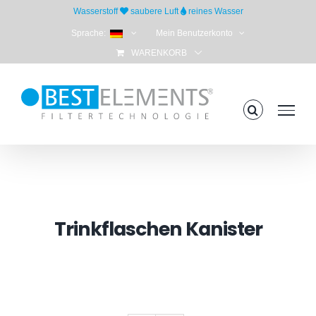
Skip
Wasserstoff
saubere Luft
reines Wasser
to
Sprache:
Mein Benutzerkonto
content
WARENKORB
Trinkflaschen Kanister