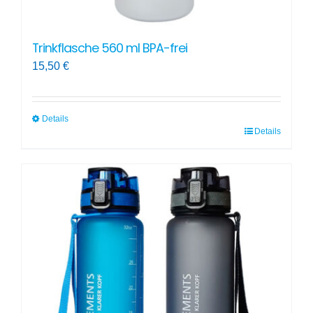
Trinkflasche 560 ml BPA-frei
15,50
€
Details
Details
Dieses
Produkt
weist
mehrere
Varianten
auf.
Die
Optionen
können
auf