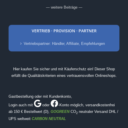
— weitere Beiträge —
VERTRIEB · PROVISION · PARTNER
Vertriebspartner: Händler, Affiliate, Empfehlungen
Hier kaufen Sie sicher und mit Käuferschutz ein! Dieser Shop
erfüllt die Qualitätskriterien eines vertrauensvollen Onlineshops.
Gastbestellung oder mit Kundenkonto,
Login auch mit
oder
-Konto möglich
, versandkostenfrei
ab 150 € Bestellwert (D),
GOGREEN
CO
neutraler Versand DHL /
2
UPS weltweit
CARBON NEUTRAL