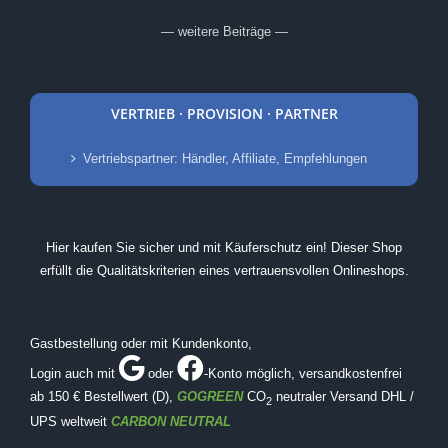
— weitere Beiträge —
VERTRIEB · PROVISION · PARTNER
Vertriebspartner: Händler, Affiliate, Empfehlungen
Hier kaufen Sie sicher und mit Käuferschutz ein! Dieser Shop
erfüllt die Qualitätskriterien eines vertrauensvollen Onlineshops.
Gastbestellung oder mit Kundenkonto,
Login auch mit
oder
-Konto möglich
, versandkostenfrei
ab 150 € Bestellwert (D),
GOGREEN
CO
neutraler Versand DHL /
2
UPS weltweit
CARBON NEUTRAL