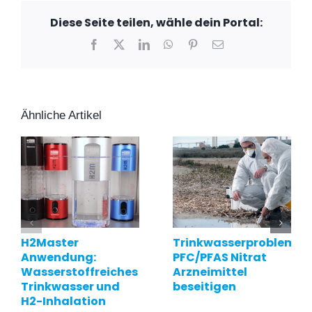
Diese Seite teilen, wähle dein Portal:
Facebook
X
LinkedIn
WhatsApp
Pinterest
E-
Mail
Ähnliche Artikel
H2Master
Trinkwasserprobleme
Anwendung:
PFC/PFAS Nitrat
Wasserstoffreiches
Arzneimittel
Trinkwasser und
beseitigen