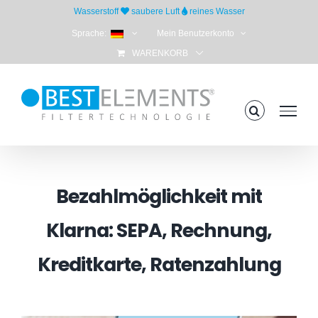
Skip
Wasserstoff
saubere Luft
reines Wasser
to
Sprache:
Mein Benutzerkonto
content
WARENKORB
Bezahlmöglichkeit mit
Klarna: SEPA, Rechnung,
Kreditkarte, Ratenzahlung