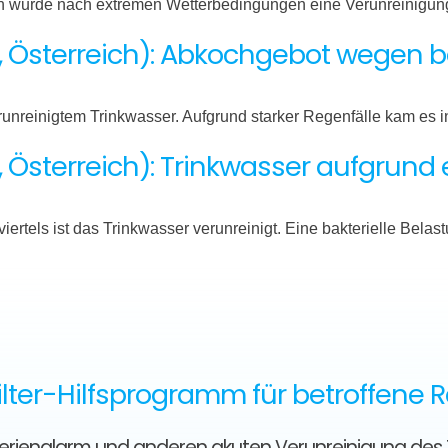
ich wurde nach extremen Wetterbedingungen eine Verunreinigu
, Österreich): Abkochgebot wegen ba
verunreinigtem Trinkwasser. Aufgrund starker Regenfälle kam es 
, Österreich): Trinkwasser aufgrund
ertels ist das Trinkwasser verunreinigt. Eine bakterielle Bela
lter-Hilfsprogramm für betroffene 
kterienalarm und anderen akuten Verunreinigung des