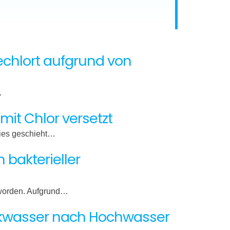
echlort aufgrund von
…
it Chlor versetzt
Dies geschieht…
bakterieller
t worden. Aufgrund…
inkwasser nach Hochwasser