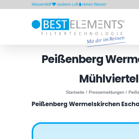
Skip
Wasserstoff
saubere Luft
reines Wasser
to
content
Peißenberg Werme
Mühlviertel
Startseite
Pressemeldungen
Peiß
Peißenberg Wermelskirchen Eschau