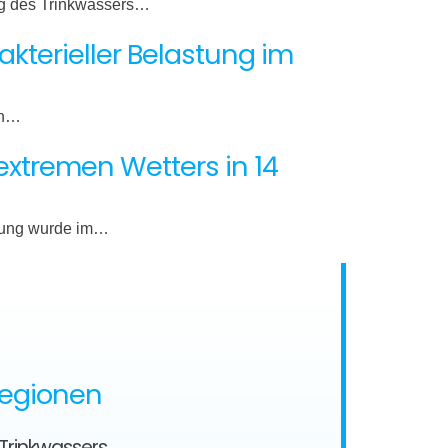
ng des Trinkwassers…
kterieller Belastung im
in…
 extremen Wetters in 14
stung wurde im…
Regionen
 Trinkwassers