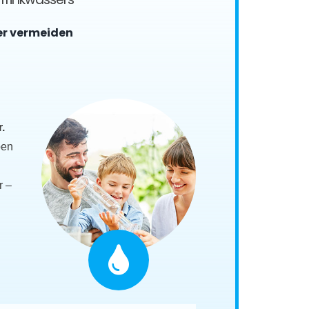
er vermeiden
.
ben
r –