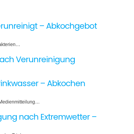
erunreinigt – Abkochgebot
akterien…
 nach Verunreinigung
Trinkwasser – Abkochen
 Medienmitteilung…
nigung nach Extremwetter –