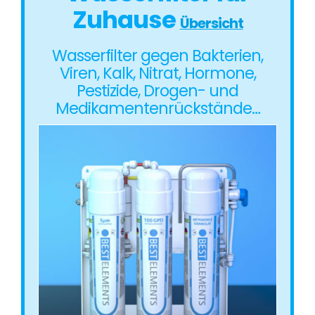
Zuhause
Übersicht
Wasserfilter gegen Bakterien,
Viren, Kalk, Nitrat, Hormone,
Pestizide, Drogen- und
Medikamentenrückstände…