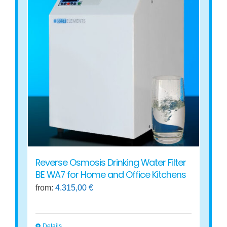
variants.
The
options
may
be
chosen
on
the
product
page
Reverse Osmosis Drinking Water Filter
BE WA7 for Home and Office Kitchens
from:
4.315,00
€
Details