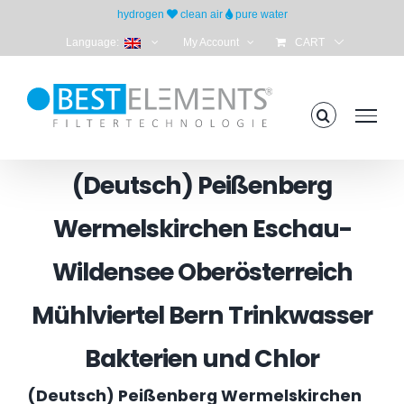
Skip
hydrogen
clean air
pure water
to
Language:
My Account
CART
content
(Deutsch) Peißenberg
Wermelskirchen Eschau-
Wildensee Oberösterreich
Mühlviertel Bern Trinkwasser
Bakterien und Chlor
(Deutsch) Peißenberg Wermelskirchen