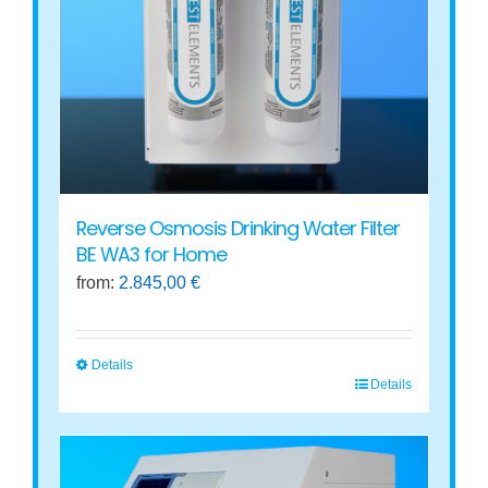
Reverse Osmosis Drinking Water Filter
BE WA3 for Home
from:
2.845,00
€
Details
Details
This
product
has
multiple