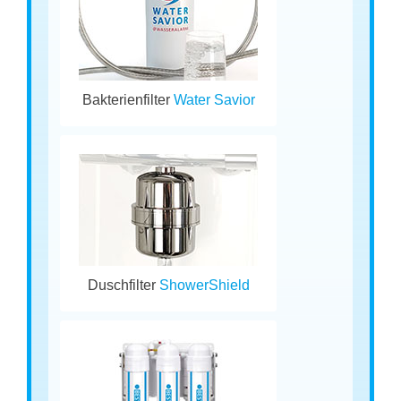
Bakterienfilter
Water Savior
Duschfilter
ShowerShield