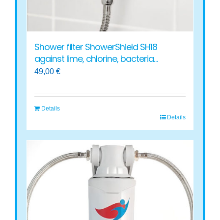
product
page
Shower filter ShowerShield SH18
against lime, chlorine, bacteria…
49,00
€
Details
Details