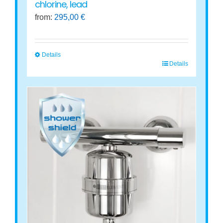
chlorine, lead
from:
295,00
€
Details
Details
This
product
has
multiple
variants.
The
options
may
be
chosen
on
the