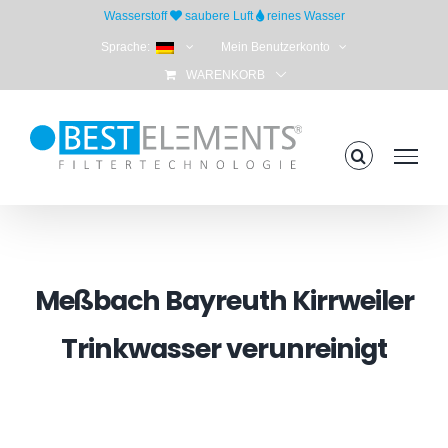
Skip
Wasserstoff
saubere Luft
reines Wasser
to
Sprache:
Mein Benutzerkonto
content
WARENKORB
Meßbach Bayreuth Kirrweiler
Trinkwasser verunreinigt