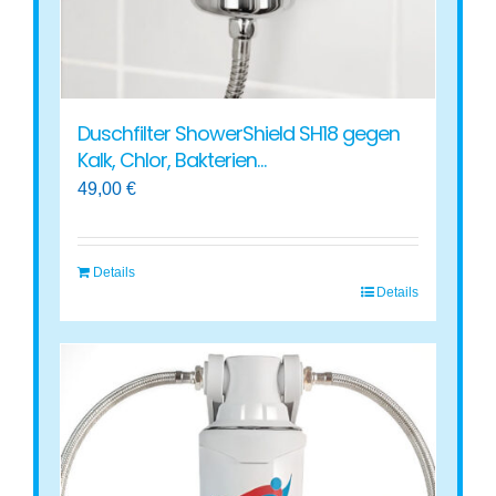
Produktseite
gewählt
werden
Duschfilter ShowerShield SH18 gegen
Kalk, Chlor, Bakterien…
49,00
€
Details
Details