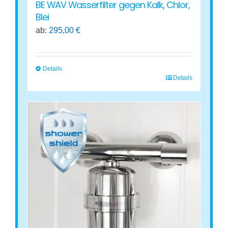
BE WAV Wasserfilter gegen Kalk, Chlor,
Blei
ab:
295,00
€
Details
Details
Dieses
Produkt
weist
mehrere
Varianten
auf.
Die
Optionen
können
auf
der