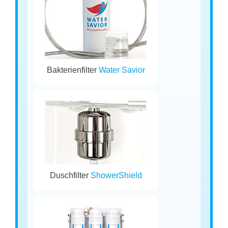
Bakterienfilter
Water Savior
Duschfilter
ShowerShield