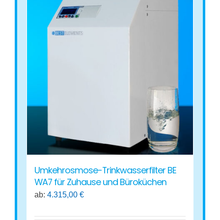
mehrere
Varianten
auf.
Die
Optionen
können
auf
der
Produktseite
gewählt
werden
Umkehrosmose-Trinkwasserfilter BE
WA7 für Zuhause und Büroküchen
ab:
4.315,00
€