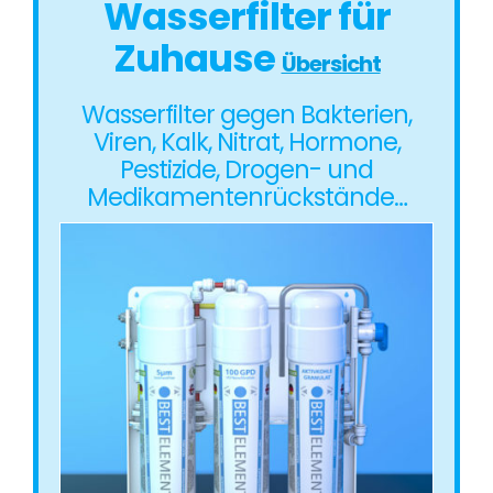
Wasserfilter für
Zuhause
Übersicht
Wasserfilter gegen Bakterien,
Viren, Kalk, Nitrat, Hormone,
Pestizide, Drogen- und
Medikamentenrückstände…