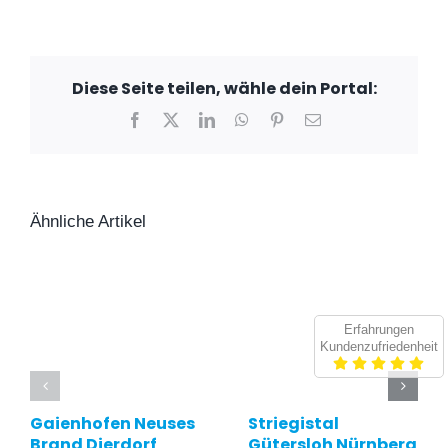
Diese Seite teilen, wähle dein Portal:
Facebook
X
LinkedIn
WhatsApp
Pinterest
E-
Mail
Ähnliche Artikel
Erfahrungen
Kundenzufriedenheit
Gaienhofen Neuses
Striegistal
Brand Dierdorf
Gütersloh Nürnberg