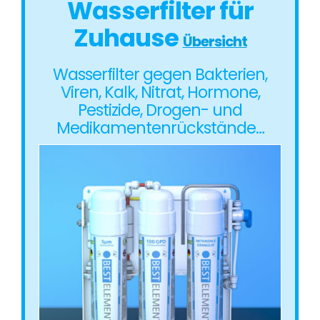
Wasserfilter für
Zuhause
Übersicht
Wasserfilter gegen Bakterien,
Viren, Kalk, Nitrat, Hormone,
Pestizide, Drogen- und
Medikamentenrückstände…