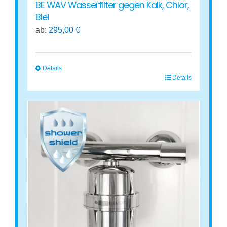
BE WAV Wasserfilter gegen Kalk, Chlor,
Blei
ab:
295,00
€
Details
Details
Dieses
Produkt
weist
mehrere
Varianten
auf.
Die
Optionen
können
auf
der