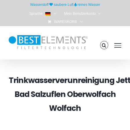
Skip
Wasserstoff
saubere Luft
reines Wasser
to
Sprache:
Mein Benutzerkonto
content
WARENKORB
Trinkwasserverunreinigung Je
Bad Salzuflen Oberwolfach
Wolfach