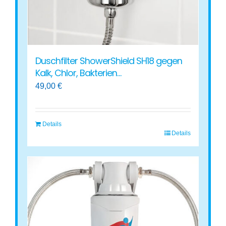
Produktseite
gewählt
werden
Duschfilter ShowerShield SH18 gegen
Kalk, Chlor, Bakterien…
49,00
€
Details
Details