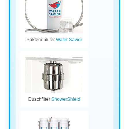
Bakterienfilter
Water Savior
Duschfilter
ShowerShield