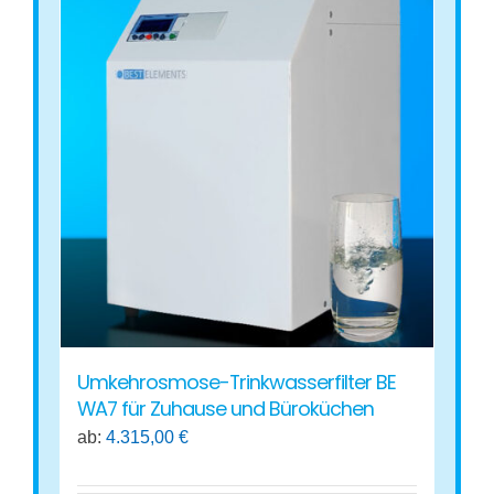
mehrere
Varianten
auf.
Die
Optionen
können
auf
der
Produktseite
gewählt
werden
Umkehrosmose-Trinkwasserfilter BE
WA7 für Zuhause und Büroküchen
ab:
4.315,00
€