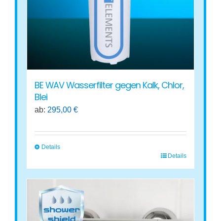
auf
der
Produktseite
gewählt
werden
BE WAV Wasserfilter gegen Kalk, Chlor,
Blei
ab:
295,00
€
Details
Details
Dieses
Produkt
weist
mehrere
Varianten