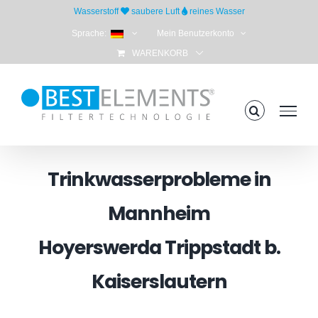
Skip
Wasserstoff
saubere Luft
reines Wasser
to
Sprache:
Mein Benutzerkonto
content
WARENKORB
Trinkwasserprobleme in
Mannheim
Hoyerswerda Trippstadt b.
Kaiserslautern