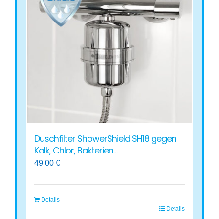
auf.
Die
Optionen
können
auf
der
Produktseite
gewählt
werden
Duschfilter ShowerShield SH18 gegen
Kalk, Chlor, Bakterien…
49,00
€
Details
Details