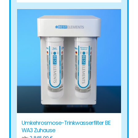
Umkehrosmose-Trinkwasserfilter BE
WA3 Zuhause