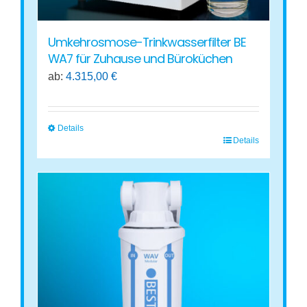
werden
Umkehrosmose-Trinkwasserfilter BE
WA7 für Zuhause und Büroküchen
ab:
4.315,00
€
Details
Details
Dieses
Produkt
weist
mehrere
Varianten
auf.
Die
Optionen
können