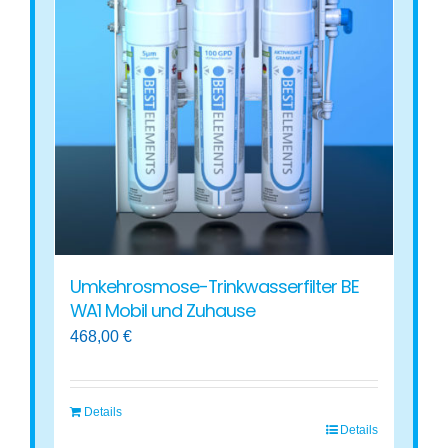
Umkehrosmose-Trinkwasserfilter BE
WA1 Mobil und Zuhause
468,00
€
Details
Details