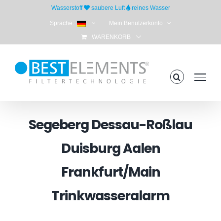
Skip
Wasserstoff
saubere Luft
reines Wasser
to
Sprache:
Mein Benutzerkonto
content
WARENKORB
Segeberg Dessau-Roßlau
Duisburg Aalen
Frankfurt/Main
Trinkwasseralarm