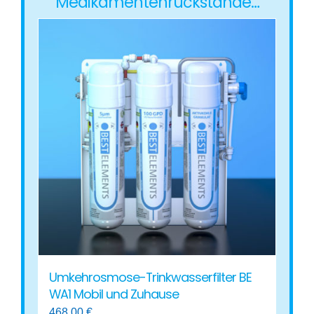
Medikamentenrückstände…
Umkehrosmose-Trinkwasserfilter BE
WA1 Mobil und Zuhause
468,00
€