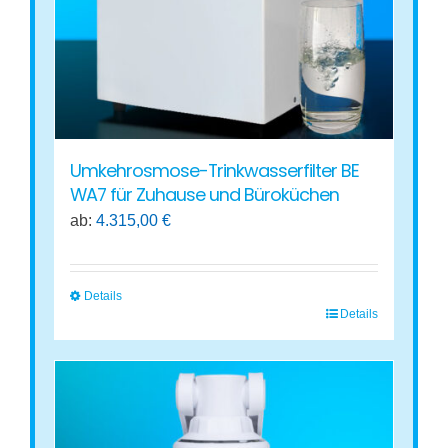
auf
der
Produktseite
gewählt
werden
Umkehrosmose-Trinkwasserfilter BE
WA7 für Zuhause und Büroküchen
ab:
4.315,00
€
Details
Details
Dieses
Produkt
weist
mehrere
Varianten