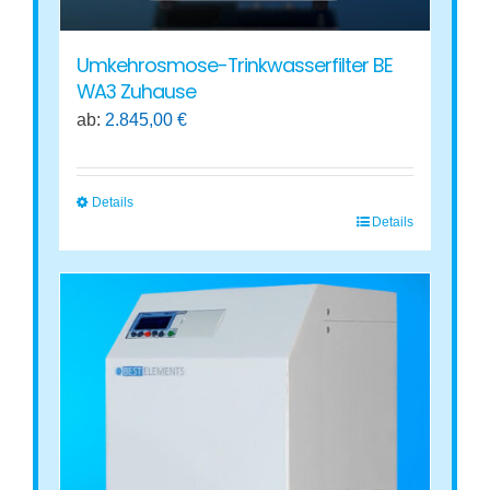
Umkehrosmose-Trinkwasserfilter BE
WA3 Zuhause
ab:
2.845,00
€
Details
Details
Dieses
Produkt
weist
mehrere
Varianten
auf.
Die
Optionen
können