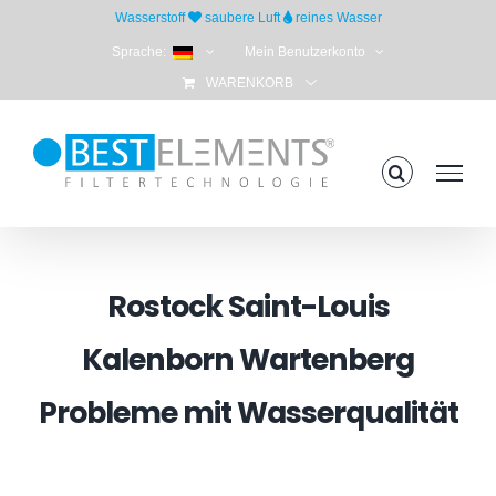
Skip
Wasserstoff
saubere Luft
reines Wasser
to
Sprache:
Mein Benutzerkonto
content
WARENKORB
Rostock Saint-Louis
Kalenborn Wartenberg
Probleme mit Wasserqualität