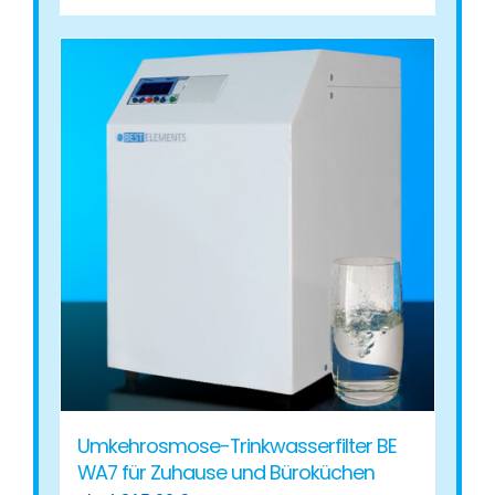
Produkt
weist
mehrere
Varianten
auf.
Die
Optionen
können
auf
der
Produktseite
gewählt
werden
Umkehrosmose-Trinkwasserfilter BE
WA7 für Zuhause und Büroküchen