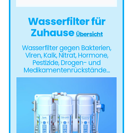
Wasserfilter für
Zuhause
Übersicht
Wasserfilter gegen Bakterien,
Viren, Kalk, Nitrat, Hormone,
Pestizide, Drogen- und
Medikamentenrückstände…