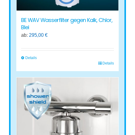
werden
BE WAV Wasserfilter gegen Kalk, Chlor,
Blei
ab:
295,00
€
Details
Details
Dieses
Produkt
weist
mehrere
Varianten
auf.
Die
Optionen
können