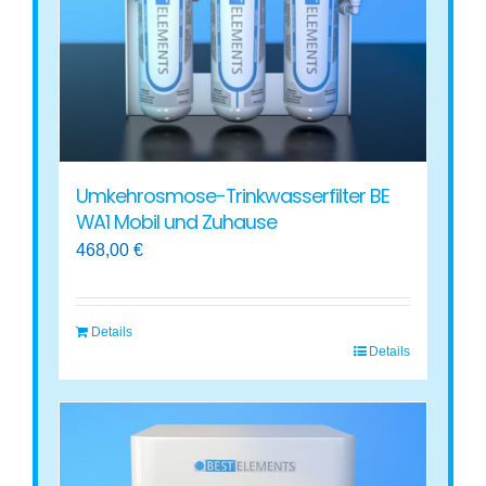
Umkehrosmose-Trinkwasserfilter BE
WA1 Mobil und Zuhause
468,00
€
Details
Details