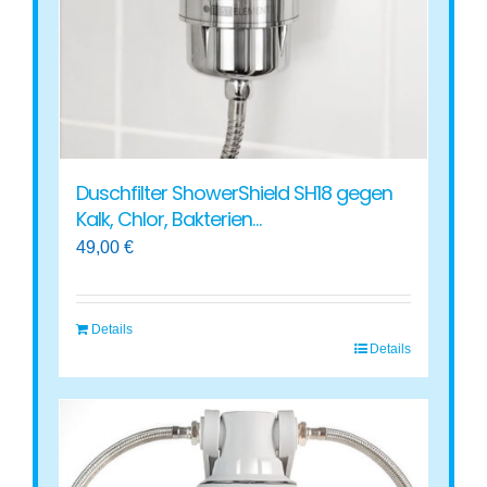
auf
der
Produktseite
gewählt
werden
Duschfilter ShowerShield SH18 gegen
Kalk, Chlor, Bakterien…
49,00
€
Details
Details