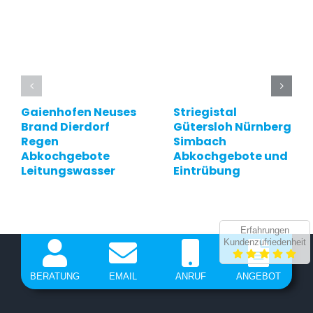
Gaienhofen Neuses
Striegistal
Brand Dierdorf
Gütersloh Nürnberg
Regen
Simbach
Abkochgebote
Abkochgebote und
Leitungswasser
Eintrübung
Erfahrungen
Kundenzufriedenheit
BERATUNG
EMAIL
ANRUF
ANGEBOT