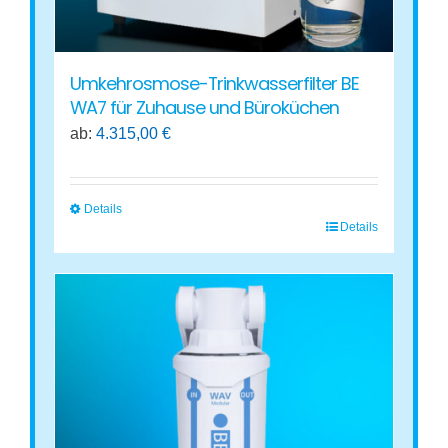
gewählt
werden
Umkehrosmose-Trinkwasserfilter BE
WA7 für Zuhause und Büroküchen
ab:
4.315,00
€
Details
Details
Dieses
Produkt
weist
mehrere
Varianten
auf.
Die
Optionen