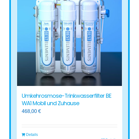
Umkehrosmose-Trinkwasserfilter BE
WA1 Mobil und Zuhause
468,00
€
Details