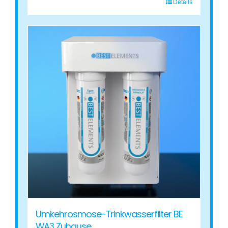
Details
Umkehrosmose-Trinkwasserfilter BE
WA3 Zuhause