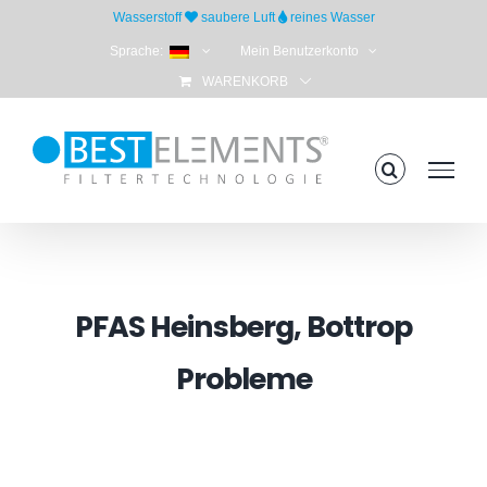
Skip
Wasserstoff
saubere Luft
reines Wasser
to
Sprache:
Mein Benutzerkonto
content
WARENKORB
PFAS Heinsberg, Bottrop
Probleme