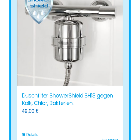
Varianten
auf.
Die
Optionen
können
auf
der
Produktseite
gewählt
werden
Duschfilter ShowerShield SH18 gegen
Kalk, Chlor, Bakterien…
49,00
€
Details