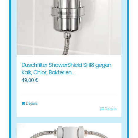
können
auf
der
Produktseite
gewählt
werden
Duschfilter ShowerShield SH18 gegen
Kalk, Chlor, Bakterien…
49,00
€
Details
Details