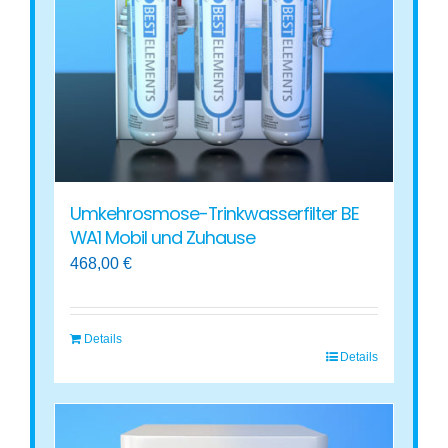
Umkehrosmose-Trinkwasserfilter BE
WA1 Mobil und Zuhause
468,00
€
Details
Details