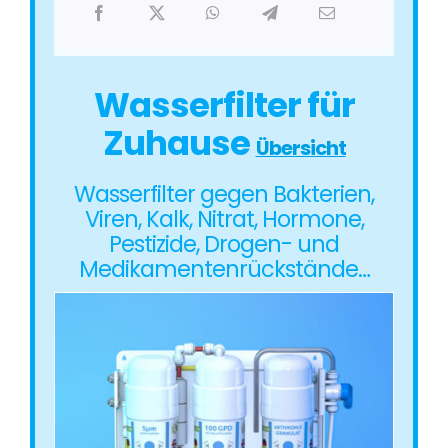
Wasserfilter für
Zuhause
Übersicht
Wasserfilter gegen Bakterien,
Viren, Kalk, Nitrat, Hormone,
Pestizide, Drogen- und
Medikamentenrückstände…