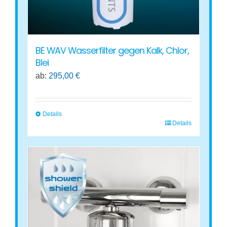
gewählt
werden
BE WAV Wasserfilter gegen Kalk, Chlor,
Blei
ab:
295,00
€
Details
Details
Dieses
Produkt
weist
mehrere
Varianten
auf.
Die
Optionen