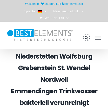
Skip
Wasserstoff
saubere Luft
reines Wasser
to
Sprache:
Mein Benutzerkonto
content
WARENKORB
Niederstetten Wolfsburg
Grebenstein St. Wendel
Nordweil
Emmendingen Trinkwasser
bakteriell verunreinigt