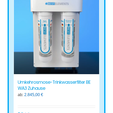
Umkehrosmose-Trinkwasserfilter BE
WA3 Zuhause
ab:
2.845,00
€