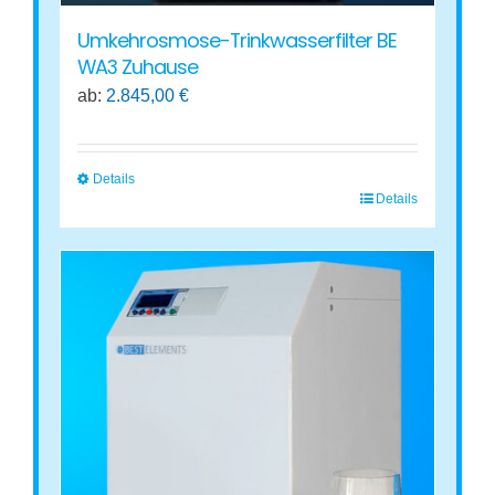
Umkehrosmose-Trinkwasserfilter BE
WA3 Zuhause
ab:
2.845,00
€
Details
Details
Dieses
Produkt
weist
mehrere
Varianten
auf.
Die
Optionen
können
auf