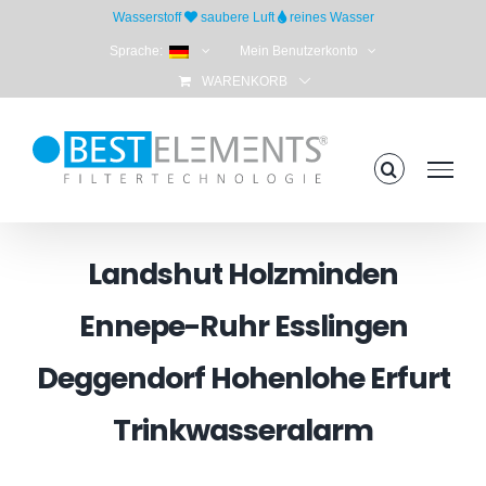
Skip
Wasserstoff
saubere Luft
reines Wasser
to
Sprache:
Mein Benutzerkonto
content
WARENKORB
Landshut Holzminden
Ennepe-Ruhr Esslingen
Deggendorf Hohenlohe Erfurt
Trinkwasseralarm