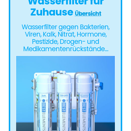
Wasserfilter für
Zuhause
Übersicht
Wasserfilter gegen Bakterien,
Viren, Kalk, Nitrat, Hormone,
Pestizide, Drogen- und
Medikamentenrückstände…