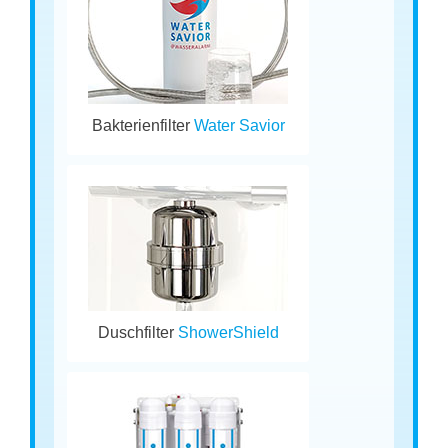
Bakterienfilter
Water Savior
Duschfilter
ShowerShield