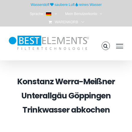
Skip
Wasserstoff
saubere Luft
reines Wasser
to
Sprache:
Mein Benutzerkonto
content
WARENKORB
Konstanz Werra-Meißner
Unterallgäu Göppingen
Trinkwasser abkochen