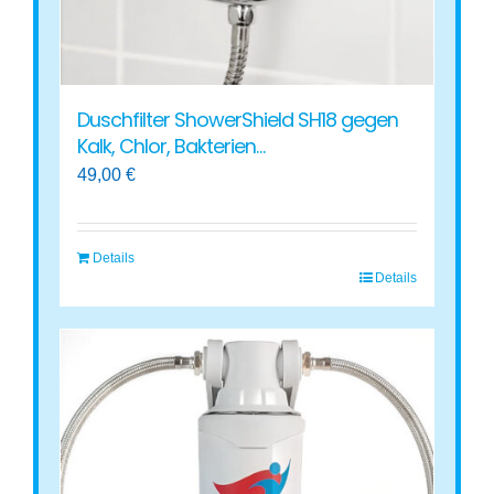
Produktseite
gewählt
werden
Duschfilter ShowerShield SH18 gegen
Kalk, Chlor, Bakterien…
49,00
€
Details
Details