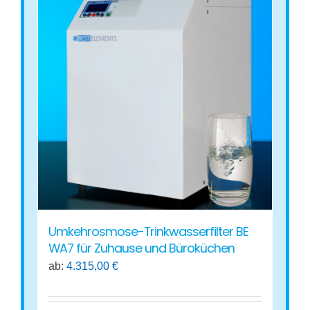
mehrere
Varianten
auf.
Die
Optionen
können
auf
der
Produktseite
gewählt
werden
Umkehrosmose-Trinkwasserfilter BE
WA7 für Zuhause und Büroküchen
ab:
4.315,00
€