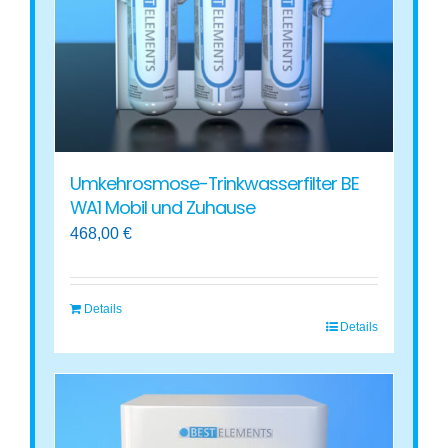
Umkehrosmose-Trinkwasserfilter BE
WA1 Mobil und Zuhause
468,00
€
Details
Details