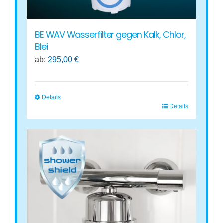
werden
BE WAV Wasserfilter gegen Kalk, Chlor,
Blei
ab:
295,00
€
Details
Details
Dieses
Produkt
weist
mehrere
Varianten
auf.
Die
Optionen
können