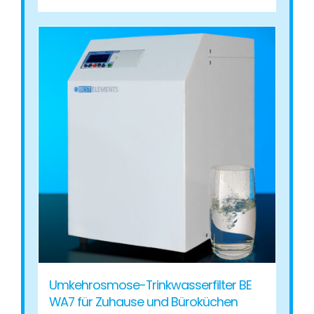
Produkt
weist
mehrere
Varianten
auf.
Die
Optionen
können
auf
der
Produktseite
gewählt
werden
Umkehrosmose-Trinkwasserfilter BE
WA7 für Zuhause und Büroküchen