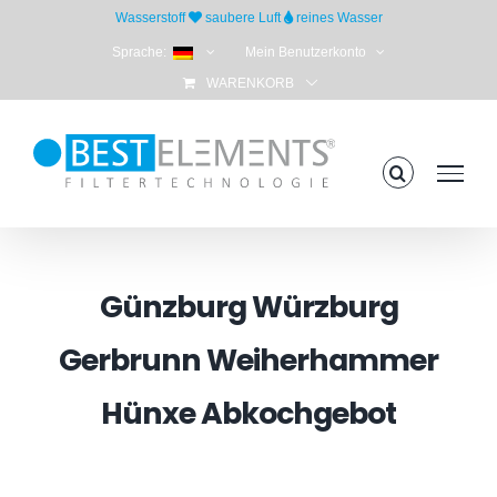
Skip
Wasserstoff
saubere Luft
reines Wasser
to
Sprache:
Mein Benutzerkonto
content
WARENKORB
Günzburg Würzburg
Gerbrunn Weiherhammer
Hünxe Abkochgebot