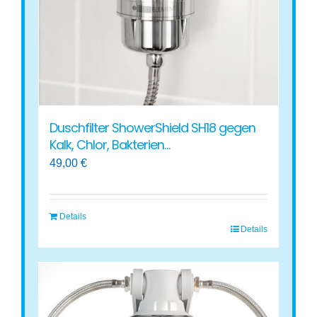
auf
der
Produktseite
gewählt
werden
Duschfilter ShowerShield SH18 gegen
Kalk, Chlor, Bakterien…
49,00
€
Details
Details