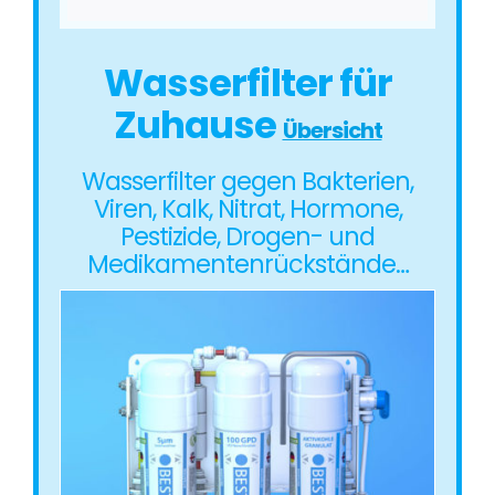
Wasserfilter für
Zuhause
Übersicht
Wasserfilter gegen Bakterien,
Viren, Kalk, Nitrat, Hormone,
Pestizide, Drogen- und
Medikamentenrückstände…