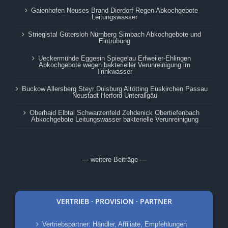
Gaienhofen Neuses Brand Dierdorf Regen Abkochgebote
Leitungswasser
Striegistal Gütersloh Nürnberg Simbach Abkochgebote und
Eintrübung
Ueckermünde Eggesin Spiegelau Erfweiler-Ehlingen
Abkochgebote wegen bakterieller Verunreinigung im
Trinkwasser
Buckow Allersberg Steyr Duisburg Altötting Euskirchen Passau
Neustadt Herford Unterallgäu
Oberhaid Elbtal Schwarzenfeld Zehdenick Obertiefenbach
Abkochgebote Leitungswasser bakterielle Verunreinigung
— weitere Beiträge —
VERTRIEB · PROVISION · PARTNER
Vertriebspartner: Händler, Affiliate, Empfehlungen