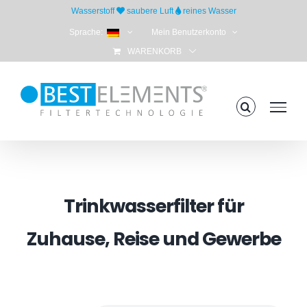
Skip
Wasserstoff
saubere Luft
reines Wasser
to
Sprache:
Mein Benutzerkonto
content
WARENKORB
Trinkwasserfilter für
Zuhause, Reise und Gewerbe