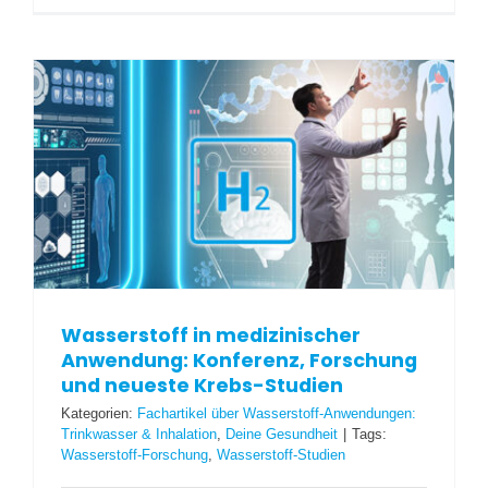
Wasserstoff in medizinischer
Anwendung: Konferenz, Forschung
und neueste Krebs-Studien
Kategorien:
Fachartikel über Wasserstoff-Anwendungen:
Trinkwasser & Inhalation
,
Deine Gesundheit
|
Tags:
Wasserstoff-Forschung
,
Wasserstoff-Studien