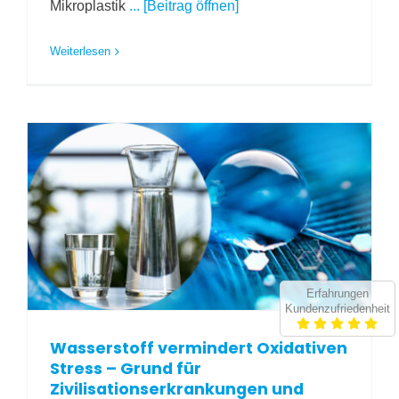
Mikroplastik
... [Beitrag öffnen]
Weiterlesen
Erfahrungen
Kundenzufriedenheit
Wasserstoff vermindert Oxidativen
Stress – Grund für
Zivilisationserkrankungen und