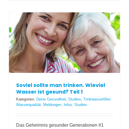
Soviel sollte man trinken. Wieviel
Wasser ist gesund? Teil 1
Kategorien:
Deine Gesundheit
,
Studien
,
Trinkwasserfilter:
Wasserqualität, Meldungen, Infos, Studien
Das Geheimnis gesunder Generationen #1