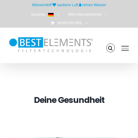
Skip
Wasserstoff
saubere Luft
reines Wasser
to
Sprache:
Mein Benutzerkonto
content
WARENKORB
Deine Gesundheit