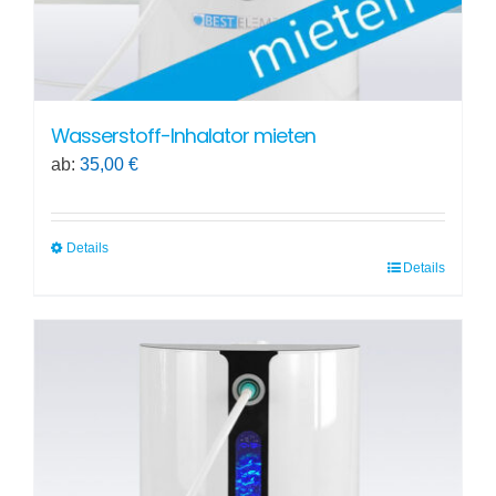
Wasserstoff-Inhalator mieten
ab:
35,00
€
Details
Details
Dieses
Produkt
weist
mehrere
Varianten
auf.
Die
Optionen