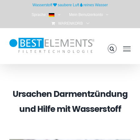
Skip
Wasserstoff
saubere Luft
reines Wasser
to
Sprache:
Mein Benutzerkonto
content
WARENKORB
Ursachen Darmentzündung
und Hilfe mit Wasserstoff