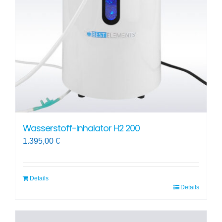
können
auf
der
Produktseite
gewählt
werden
Wasserstoff-Inhalator H2 200
1.395,00
€
Details
Details