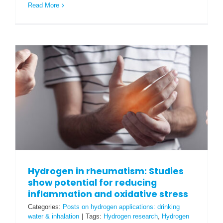
Read More
Hydrogen in rheumatism: Studies
show potential for reducing
inflammation and oxidative stress
Categories:
Posts on hydrogen applications: drinking
water & inhalation
|
Tags:
Hydrogen research
,
Hydrogen