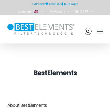
Skip
hydrogen
clean air
pure water
to
Language:
My Account
CART
content
BestElements
About BestElements