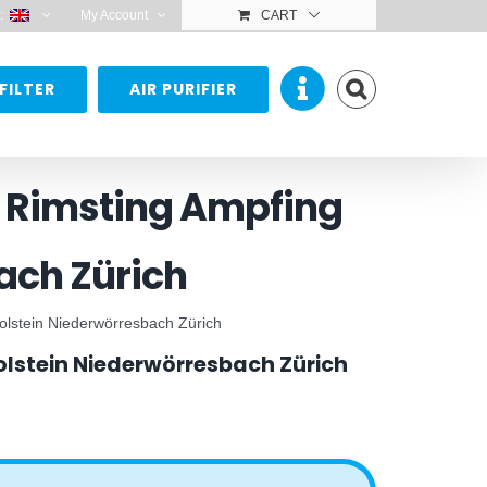
:
My Account
CART
FILTER
AIR PURIFIER
m Rimsting Ampfing
ach Zürich
olstein Niederwörresbach Zürich
olstein Niederwörresbach Zürich