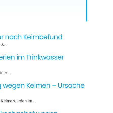
ser nach Keimbefund
000…
rien im Trinkwasser
einer…
ng wegen Keimen – Ursache
n. Keime wurden im…