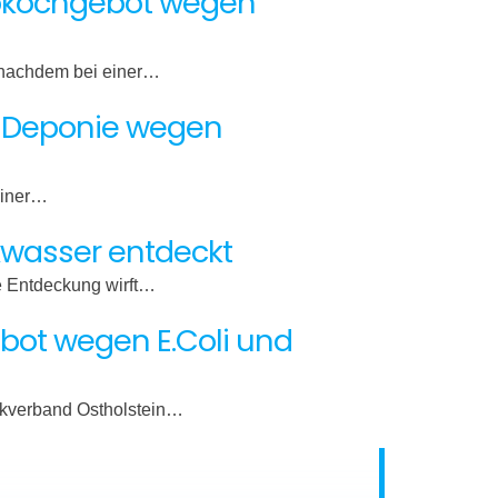
Abkochgebot wegen
, nachdem bei einer…
t-Deponie wegen
einer…
nkwasser entdeckt
se Entdeckung wirft…
ebot wegen E.Coli und
eckverband Ostholstein…