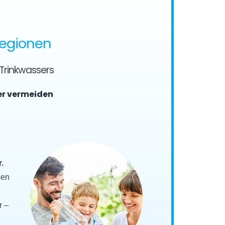
Regionen
 Trinkwassers
er vermeiden
.
ben
r –