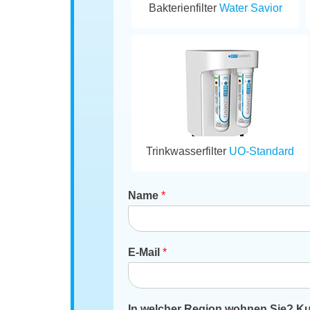
Bakterienfilter
Water Savior
Trinkwasserfilter
UO-Standard
Name
*
E-Mail
*
In welcher Region wohnen Sie? Kur