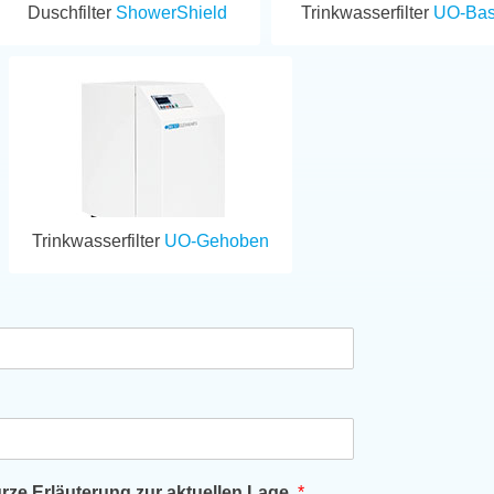
Duschfilter
ShowerShield
Trinkwasserfilter
UO-Bas
Trinkwasserfilter
UO-Gehoben
ze Erläuterung zur aktuellen Lage.
*