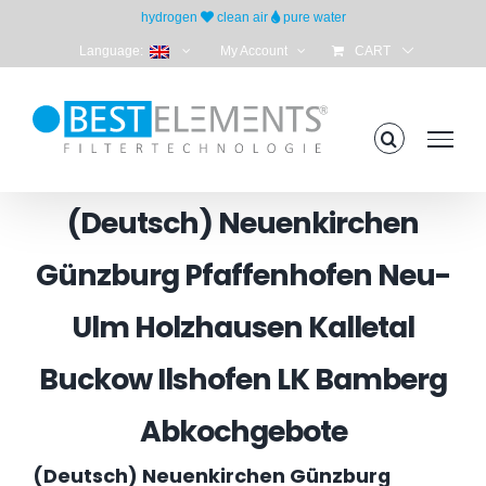
Skip
hydrogen
clean air
pure water
to
Language:
My Account
CART
content
(Deutsch) Neuenkirchen
Günzburg Pfaffenhofen Neu-
Ulm Holzhausen Kalletal
Buckow Ilshofen LK Bamberg
Abkochgebote
(Deutsch) Neuenkirchen Günzburg