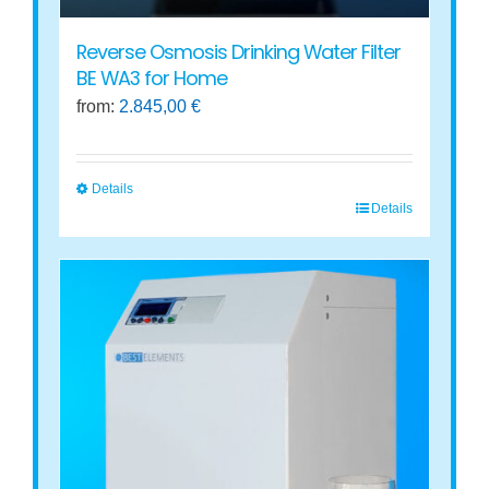
Reverse Osmosis Drinking Water Filter
BE WA3 for Home
from:
2.845,00
€
Details
Details
This
product
has
multiple
variants.
The
options
may
be
chosen