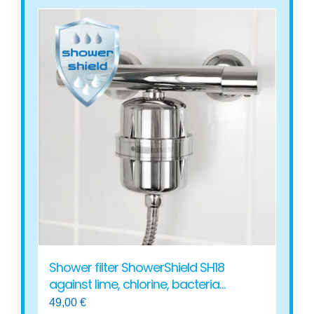
has
multiple
variants.
The
options
may
be
chosen
on
the
product
page
Shower filter ShowerShield SH18
against lime, chlorine, bacteria…
49,00
€