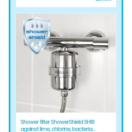
This
product
has
multiple
variants.
The
options
may
be
chosen
on
the
product
page
Shower filter ShowerShield SH18
against lime, chlorine, bacteria…