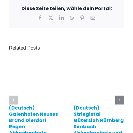
Diese Seite teilen, wähle dein Portal:
Facebook
X
LinkedIn
WhatsApp
Pinterest
Email
Related Posts
(Deutsch)
(Deutsch)
Gaienhofen Neuses
Striegistal
Brand Dierdorf
Gütersloh Nürnberg
Regen
Simbach
Abkochgebote
Abkochgebote und