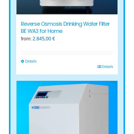
Reverse Osmosis Drinking Water Filter
BE WA3 for Home
from:
2.845,00
€
Details
Details
This
product
has
multiple
variants.
The
options
may