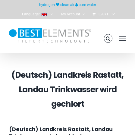
Skip
hydrogen
clean air
pure water
to
Language:
My Account
CART
content
(Deutsch) Landkreis Rastatt,
Landau Trinkwasser wird
gechlort
(Deutsch) Landkreis Rastatt, Landau