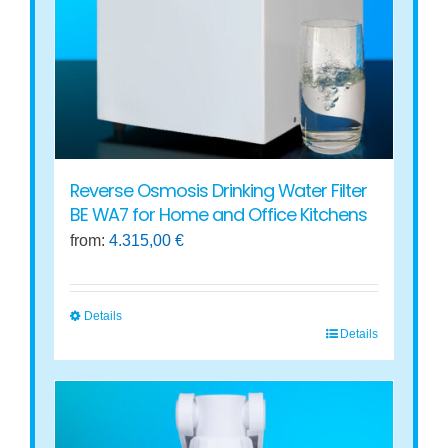
be
chosen
on
the
product
page
Reverse Osmosis Drinking Water Filter
BE WA7 for Home and Office Kitchens
from:
4.315,00
€
Details
Details
This
product
has
multiple