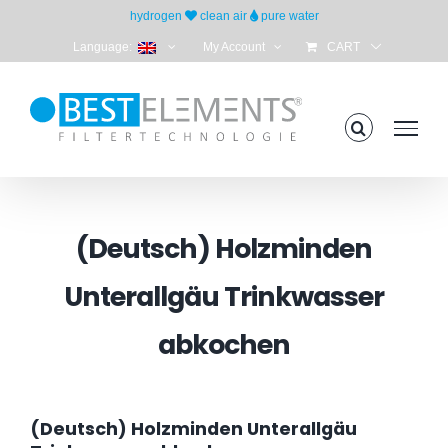
Skip
hydrogen
clean air
pure water
to
Language:
My Account
CART
content
(Deutsch) Holzminden
Unterallgäu Trinkwasser
abkochen
(Deutsch) Holzminden Unterallgäu