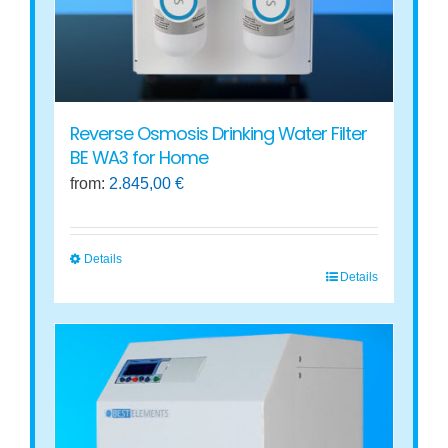
Reverse Osmosis Drinking Water Filter
BE WA3 for Home
from:
2.845,00
€
Details
Details
This
product
has
multiple
variants.
The