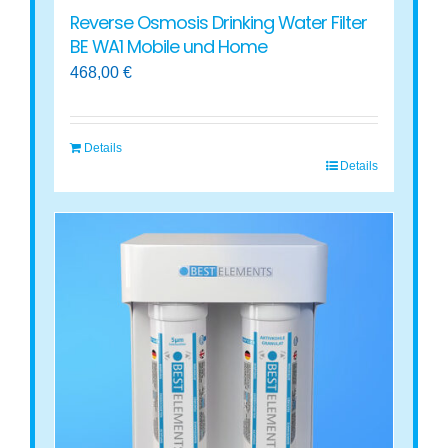
Reverse Osmosis Drinking Water Filter
BE WA1 Mobile und Home
468,00
€
Details
Details