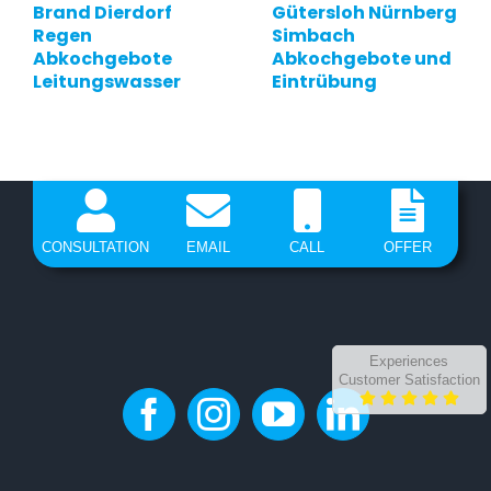
Brand Dierdorf
Gütersloh Nürnberg
Regen
Simbach
Abkochgebote
Abkochgebote und
Leitungswasser
Eintrübung
CONSULTATION
EMAIL
CALL
OFFER
Experiences
Customer Satisfaction