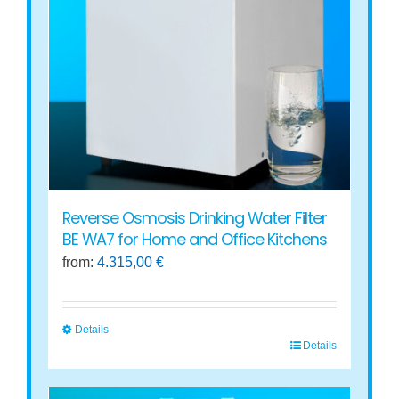
options
may
be
chosen
on
the
product
page
Reverse Osmosis Drinking Water Filter
BE WA7 for Home and Office Kitchens
from:
4.315,00
€
Details
Details
This
product
has