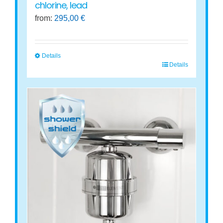
chlorine, lead
from:
295,00
€
Details
Details
This
product
has
multiple
variants.
The
options
may
be
chosen
on
the