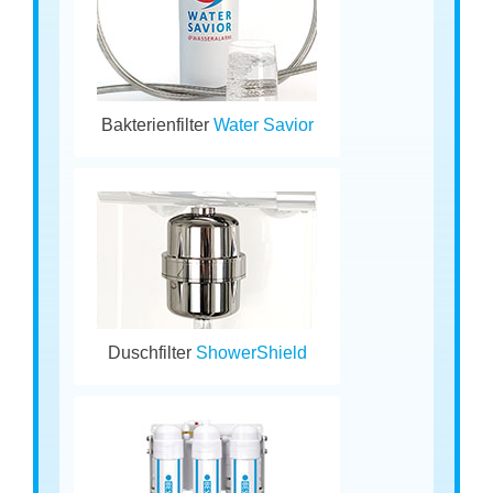
Bakterienfilter
Water Savior
Duschfilter
ShowerShield