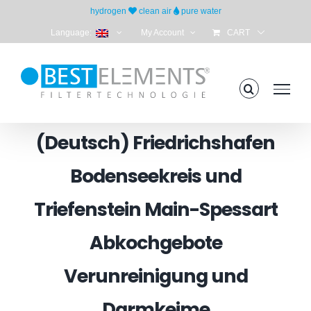
Skip
hydrogen
clean air
pure water
to
Language:
My Account
CART
content
(Deutsch) Friedrichshafen
Bodenseekreis und
Triefenstein Main-Spessart
Abkochgebote
Verunreinigung und
Darmkeime