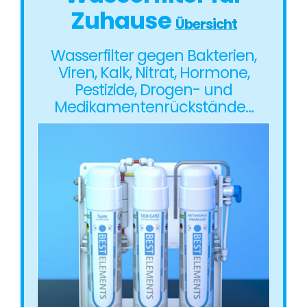
Zuhause
Übersicht
Wasserfilter gegen Bakterien,
Viren, Kalk, Nitrat, Hormone,
Pestizide, Drogen- und
Medikamentenrückstände…