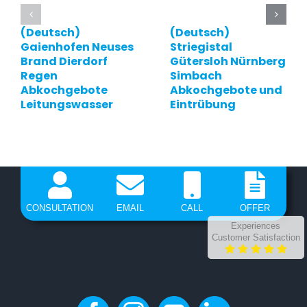
(Deutsch)
(Deutsch)
Gaienhofen Neuses
Striegistal
Brand Dierdorf
Gütersloh Nürnberg
Regen
Simbach
Abkochgebote
Abkochgebote und
Leitungswasser
Eintrübung
CONSULTATION
EMAIL
CALL
OFFER
Experiences
Customer Satisfaction