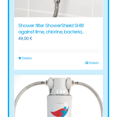
product
page
Shower filter ShowerShield SH18
against lime, chlorine, bacteria…
49,00
€
Details
Details