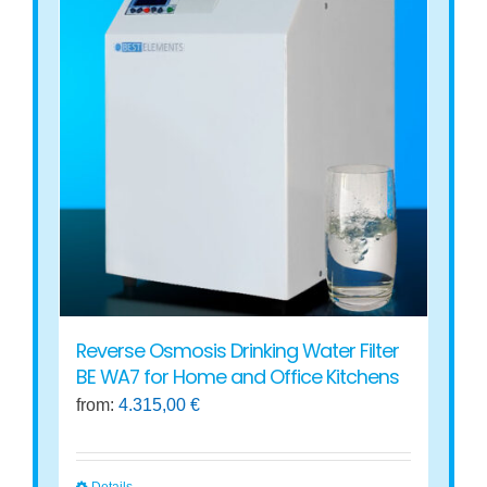
variants.
The
options
may
be
chosen
on
the
product
page
Reverse Osmosis Drinking Water Filter
BE WA7 for Home and Office Kitchens
from:
4.315,00
€