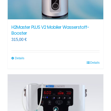
werden
H2Master PLUS V2 Mobiler Wasserstoff-
Booster
315,00
€
Details
Details
Dieses
Produkt
weist
mehrere
Varianten
auf.
Die