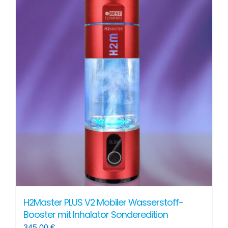
mehrere
Varianten
auf.
Die
Optionen
können
auf
der
Produktseite
gewählt
werden
H2Master PLUS V2 Mobiler Wasserstoff-
Booster mit Inhalator Sonderedition
345,00
€