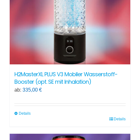
H2MasterXL PLUS V3 Mobiler Wasserstoff-
Booster (opt. SE mit Inhalation)
ab:
335,00
€
Details
Details
Dieses
Produkt
weist