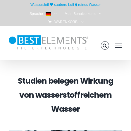
Skip
Wasserstoff
saubere Luft
reines Wasser
to
Sprache:
Mein Benutzerkonto
content
WARENKORB
Studien belegen Wirkung
von wasserstoffreichem
Wasser