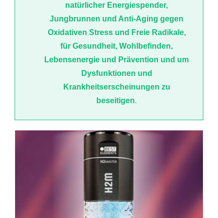
natürlicher Energiespender,
Jungbrunnen und Anti-Aging gegen
Oxidativen Stress und Freie Radikale,
für Gesundheit, Wohlbefinden,
Lebensenergie und Prävention und um
Dysfunktionen und
Krankheitserscheinungen zu
beseitigen
.