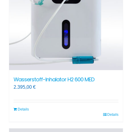
Optionen
können
auf
der
Produktseite
gewählt
werden
Wasserstoff-Inhalator H2 600 MED
2.395,00
€
Details
Details