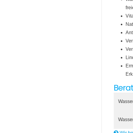
fre
Vit
Nat
Ant
Ver
Ver
Lin
Erm
Erk
Bera
Wasse
Wasser
Wir be