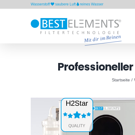
Skip
Wasserstoff
saubere Luft
reines Wasser
to
content
Professionelle
Startseite
H2Star
QUALITY