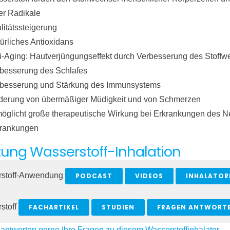
ier Radikale
alitätssteigerung
ürliches Antioxidans
i-Aging: Hautverjüngungseffekt durch Verbesserung des Stoffw
besserung des Schlafes
besserung und Stärkung des Immunsystems
derung von übermäßiger Müdigkeit und von Schmerzen
öglicht große therapeutische Wirkung bei Erkrankungen des 
rankungen
tung Wasserstoff-Inhalation
rstoff-Anwendung
PODCAST
VIDEOS
INHALATOR
stoff
FACHARTIKEL
STUDIEN
FRAGEN ANTWORT
antworten gerne Ihre Fragen zu diesem Wasserstoffinhalator.