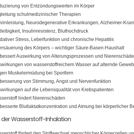
uzierung von Entzündungswerten im Körper
leitung schulmedizinischer Therapien
irnleistung, Neurodegenerative Erkrankungen, Alzheimer-Krank
tleibigkeit, Insulinresistenz, Bluthochdruck
dativer Stress, Leberfunktion und chronische Hepatitis
rsäuerung des Körpers – wichtiger Säure-Basen-Haushalt
bessert Auswirkung von Alterungsprozessen und Nierenschäd
wirkungen von wasserstoffreichem Wasser auf alternde Gewe
en Muskelermüdung bei Sportlern
besserung von Stimmung, Angst und Nervenfunktion
wirkungen auf die Lebensqualität von Krebspatienten
serstoff lindert Nierenschäden
besserte Blutlaktatkonzentration und Atmung bei körperlicher B
e der Wasserstoff-Inhalation
serstoff fördert den Stoffwechsel menschlicher Körperzellen un