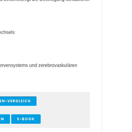
echsels
Nervensystems und zerebrovaskulären
EN-VERGLEICH
EN
E-BOOK