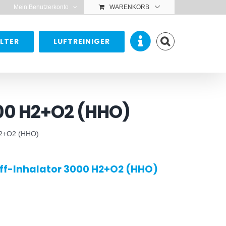
Mein Benutzerkonto
WARENKORB
LTER
LUFTREINIGER
000 H2+O2 (HHO)
 H2+O2 (HHO)
off-Inhalator 3000 H2+O2 (HHO)