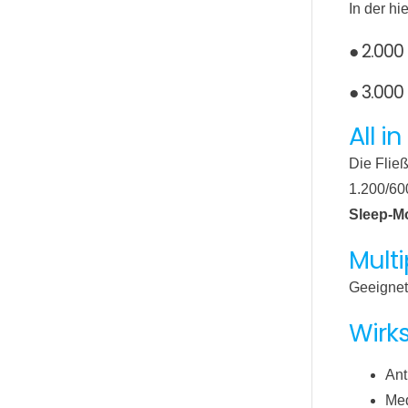
In der h
● 2.000
● 3.000
All i
Die Fließ
1.200/60
Sleep-Mo
Mult
Geeignet
Wirk
Ant
Med