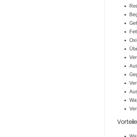
Red
Beg
Geh
Fet
Oxi
Übe
Ver
Aus
Geg
Ver
Aus
Was
Ver
Vorteil
Was