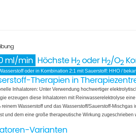
Wasserstoff-
Inhalator
3000
H2+O2
(HHO)
ibung
Menge
0 ml/min
Höchste H
oder H
/O
Ko
2
2
2
Wasserstoff oder in Kombination 2:1 mit Sauerstoff: HHO / beka
erstoff-Therapien in Therapiezentre
onelle Inhalatoren: Unter Verwendung hochwertiger elektrolyti
gie erzeugen diese Inhalatoren mit Reinwasserelektrolyse ein
 reinem Wasserstoff und das Wasserstoff/Sauerstoff-Mischgas i
ist und dem eine große therapeutische Wirkung zugeschrieben 
latoren-Varianten