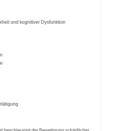
heit und kognitiver Dysfunktion
en
be
etätigung
d beschleunigt die Beseitigung schädlicher