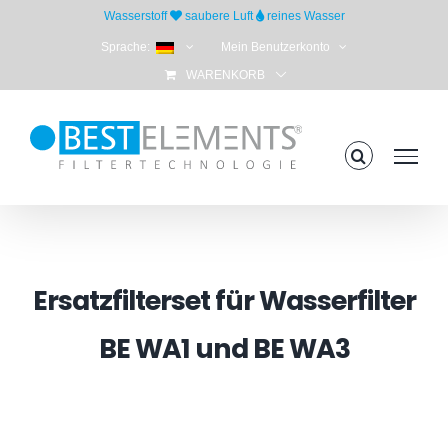
Skip
Wasserstoff
saubere Luft
reines Wasser
to
Sprache:
Mein Benutzerkonto
content
WARENKORB
Ersatzfilterset für Wasserfilter
BE WA1 und BE WA3