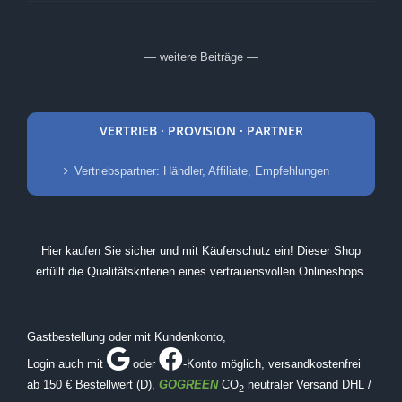
— weitere Beiträge —
VERTRIEB · PROVISION · PARTNER
Vertriebspartner: Händler, Affiliate, Empfehlungen
Hier kaufen Sie sicher und mit Käuferschutz ein! Dieser Shop
erfüllt die Qualitätskriterien eines vertrauensvollen Onlineshops.
Gastbestellung oder mit Kundenkonto,
Login auch mit
oder
-Konto möglich
, versandkostenfrei
ab 150 € Bestellwert (D),
GOGREEN
CO
neutraler Versand DHL /
2