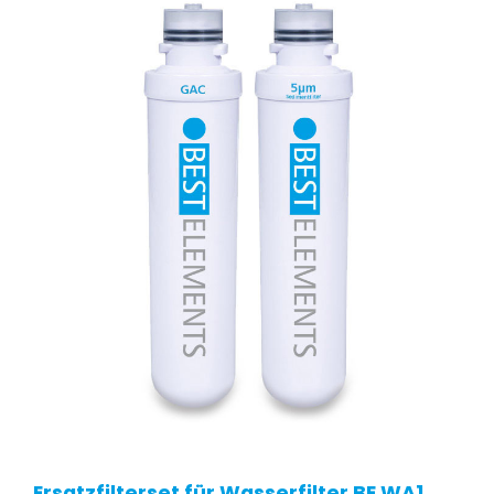
Ersatzfilterset für Wasserfilter BE WA1