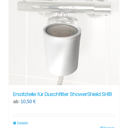
auf.
Die
Optionen
können
auf
der
Produktseite
gewählt
werden
Ersatzteile für Duschfilter ShowerShield SH18
ab:
10,50
€
Details