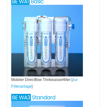
BE WA1
Basic
Mobiler Directflow Trinkwasserfilter [
zur
Filteranlage
]
BE WA3
Standard