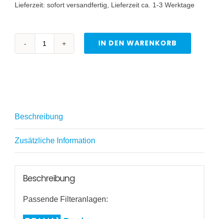
Lieferzeit:
sofort versandfertig, Lieferzeit ca. 1-3 Werktage
IN DEN WARENKORB
Ersatzfilterset
für
Wasserfilter
BE
WA1
Beschreibung
und
BE
Zusätzliche Information
WA3
Menge
Beschreibung
Passende Filteranlagen: