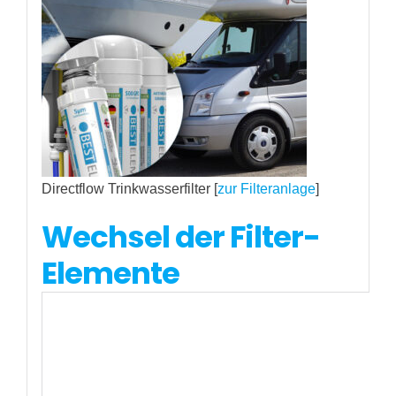
Directflow Trinkwasserfilter [
zur Filteranlage
]
Wechsel der Filter-
Elemente