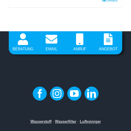
Details
Dieses
Produkt
weist
mehrere
Varianten
auf.
BERATUNG
EMAIL
ANRUF
ANGEBOT
Die
Optionen
können
auf
der
Produktseite
gewählt
werden
Wasserstoff
·
Wasserfilter
·
Luftreiniger