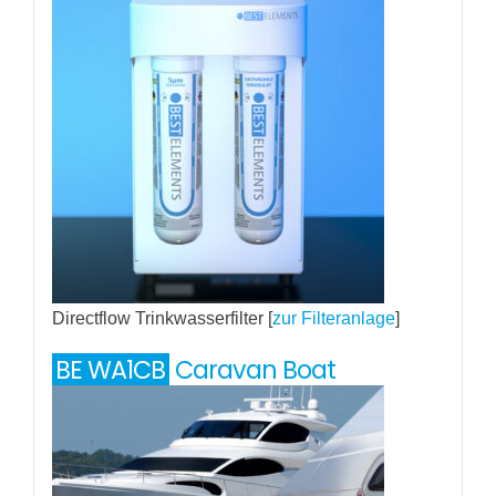
Directflow Trinkwasserfilter [
zur Filteranlage
]
BE WA1CB
Caravan Boat