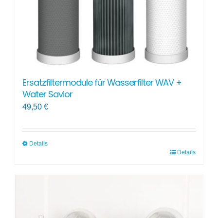
Ersatzfiltermodule für Wasserfilter WAV +
Water Savior
49,50
€
Details
Details
Dieses
Produkt
weist
mehrere
Varianten