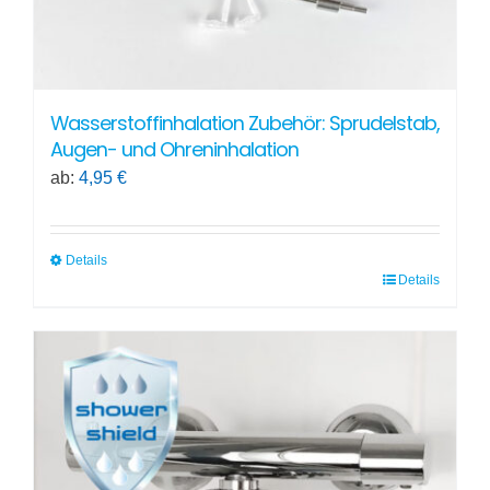
werden
Wasserstoffinhalation Zubehör: Sprudelstab,
Augen- und Ohreninhalation
ab:
4,95
€
Details
Details
Dieses
Produkt
weist
mehrere
Varianten
auf.
Die