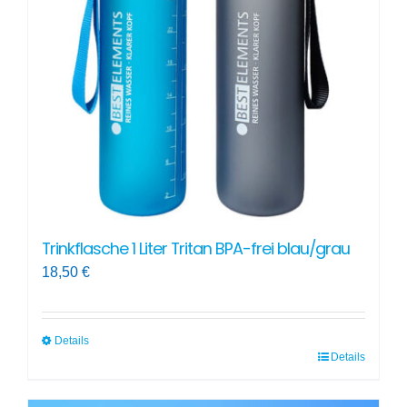
Trinkflasche 1 Liter Tritan BPA-frei blau/grau
18,50
€
Details
Details
Dieses
Produkt