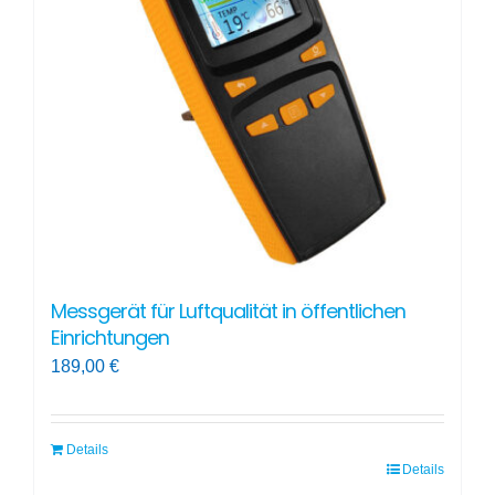
Optionen
können
auf
der
Produktseite
gewählt
werden
Messgerät für Luftqualität in öffentlichen
Einrichtungen
189,00
€
Details
Details