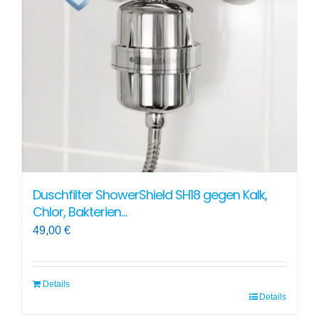
Optionen
können
auf
der
Produktseite
gewählt
werden
Duschfilter ShowerShield SH18 gegen Kalk,
Chlor, Bakterien…
49,00
€
Details
Details