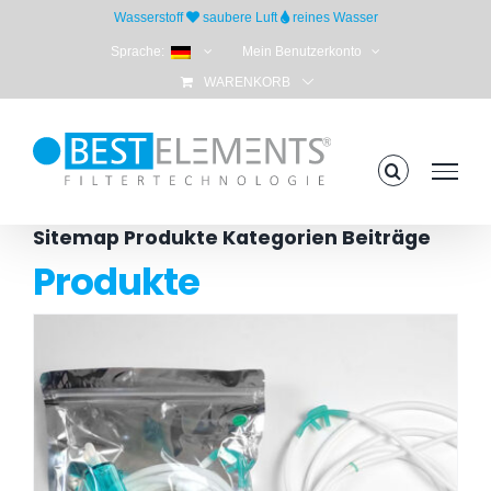
Skip
Wasserstoff
saubere Luft
reines Wasser
to
Sprache:
Mein Benutzerkonto
content
WARENKORB
Sitemap Produkte Kategorien Beiträge
Produkte