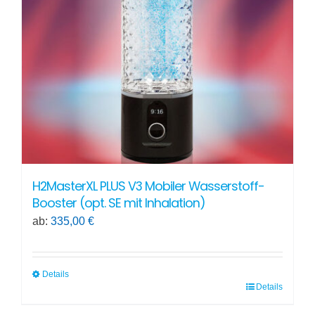
können
auf
der
Produktseite
gewählt
werden
H2MasterXL PLUS V3 Mobiler Wasserstoff-
Booster (opt. SE mit Inhalation)
ab:
335,00
€
Details
Details
Dieses
Produkt