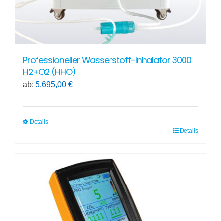
Professioneller Wasserstoff-Inhalator 3000
H2+O2 (HHO)
ab:
5.695,00
€
Details
Details
Dieses
Produkt
weist
mehrere
Varianten
auf.
Die