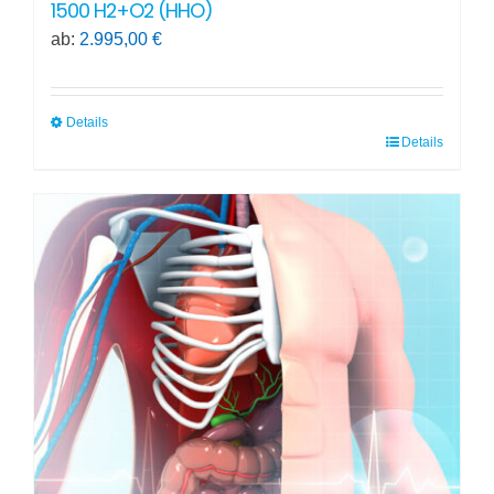
1500 H2+O2 (HHO)
ab:
2.995,00
€
Details
Details
Dieses
Produkt
weist
mehrere
Varianten
auf.
Die
Optionen
können
auf
der
Produktseite