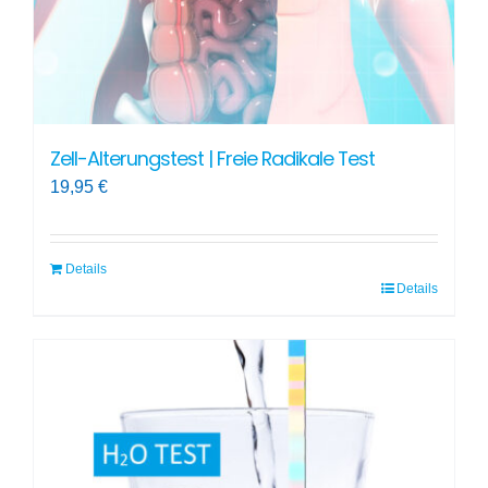
gewählt
werden
Zell-Alterungstest | Freie Radikale Test
19,95
€
Details
Details