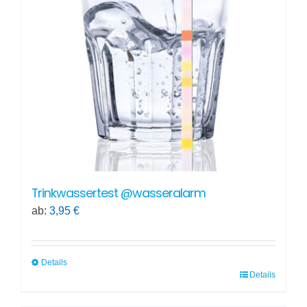
Trinkwassertest @wasseralarm
ab:
3,95
€
Details
Details
Dieses
Produkt