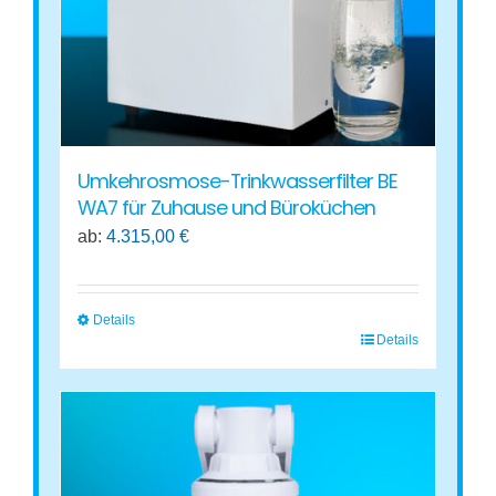
auf
der
Produktseite
gewählt
werden
Umkehrosmose-Trinkwasserfilter BE
WA7 für Zuhause und Büroküchen
ab:
4.315,00
€
Details
Details
Dieses
Produkt
weist
mehrere
Varianten