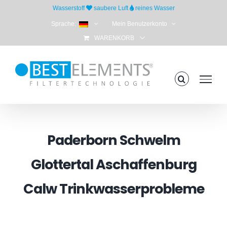
Skip
Wasserstoff
saubere Luft
reines Wasser
to
Sprache:
Mein Benutzerkonto
content
WARENKORB
Paderborn Schwelm
Glottertal Aschaffenburg
Calw Trinkwasserprobleme