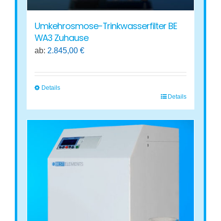
Umkehrosmose-Trinkwasserfilter BE
WA3 Zuhause
ab:
2.845,00
€
Details
Details
Dieses
Produkt
weist
mehrere
Varianten
auf.
Die
Optionen
können