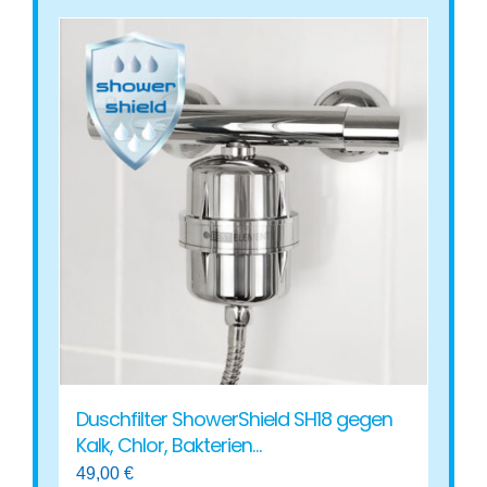
Produkt
weist
mehrere
Varianten
auf.
Die
Optionen
können
auf
der
Produktseite
gewählt
werden
Duschfilter ShowerShield SH18 gegen
Kalk, Chlor, Bakterien…
49,00
€