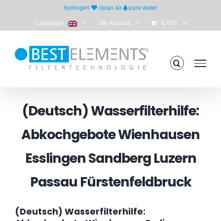
Skip
hydrogen
clean air
pure water
to
Language:
My Account
CART
content
(Deutsch) Wasserfilterhilfe:
Abkochgebote Wienhausen
Esslingen Sandberg Luzern
Passau Fürstenfeldbruck
(Deutsch) Wasserfilterhilfe: