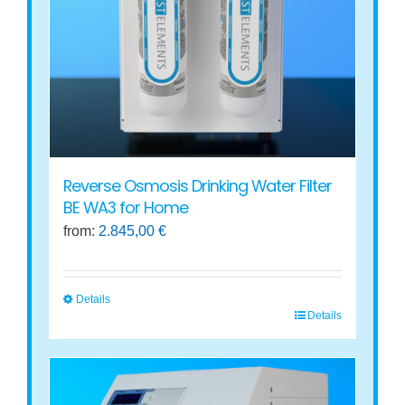
Reverse Osmosis Drinking Water Filter
BE WA3 for Home
from:
2.845,00
€
Details
Details
This
product
has
multiple