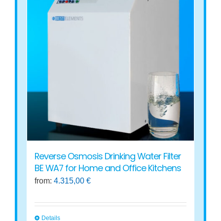
variants.
The
options
may
be
chosen
on
the
product
page
Reverse Osmosis Drinking Water Filter
BE WA7 for Home and Office Kitchens
from:
4.315,00
€
Details