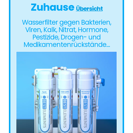
Zuhause
Übersicht
Wasserfilter gegen Bakterien,
Viren, Kalk, Nitrat, Hormone,
Pestizide, Drogen- und
Medikamentenrückstände…