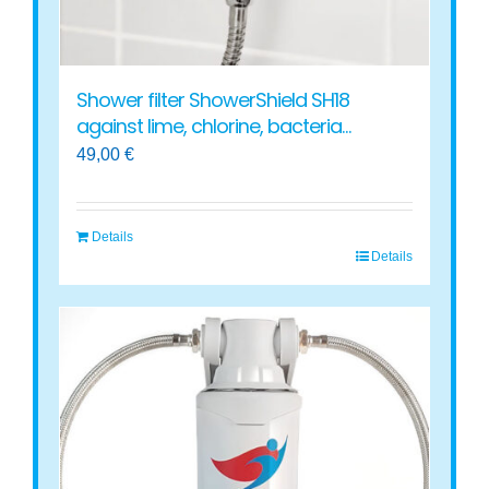
product
page
Shower filter ShowerShield SH18
against lime, chlorine, bacteria…
49,00
€
Details
Details