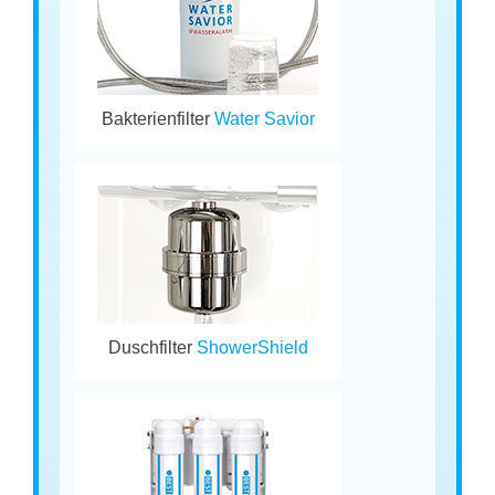
Bakterienfilter
Water Savior
Duschfilter
ShowerShield