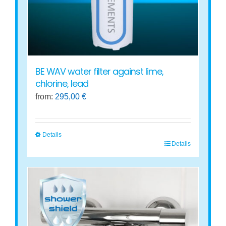
on
the
product
page
BE WAV water filter against lime,
chlorine, lead
from:
295,00
€
Details
Details
This
product
has
multiple
variants.
The