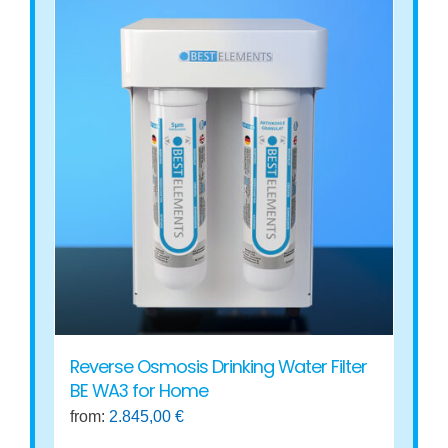
Reverse Osmosis Drinking Water Filter
BE WA3 for Home
from:
2.845,00
€