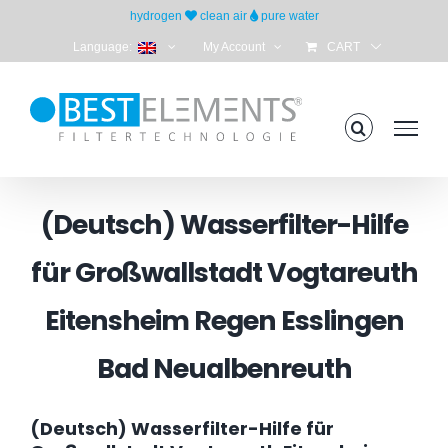
Skip
hydrogen
clean air
pure water
to
Language:
My Account
CART
content
(Deutsch) Wasserfilter-Hilfe
für Großwallstadt Vogtareuth
Eitensheim Regen Esslingen
Bad Neualbenreuth
(Deutsch) Wasserfilter-Hilfe für