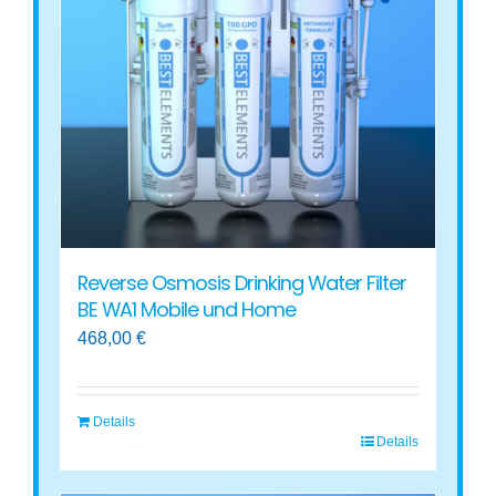
Reverse Osmosis Drinking Water Filter
BE WA1 Mobile und Home
468,00
€
Details
Details