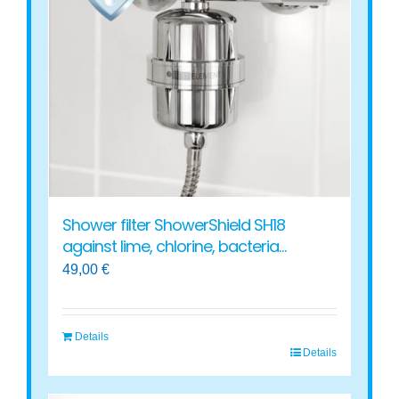
options
may
be
chosen
on
the
product
page
Shower filter ShowerShield SH18
against lime, chlorine, bacteria…
49,00
€
Details
Details