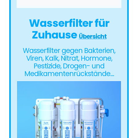
Wasserfilter für
Zuhause
Übersicht
Wasserfilter gegen Bakterien,
Viren, Kalk, Nitrat, Hormone,
Pestizide, Drogen- und
Medikamentenrückstände…