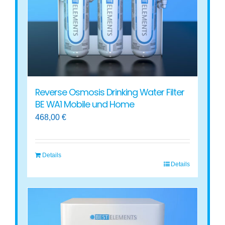
Reverse Osmosis Drinking Water Filter
BE WA1 Mobile und Home
468,00
€
Details
Details