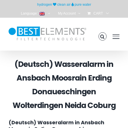
Skip
hydrogen
clean air
pure water
to
Language:
My Account
CART
content
(Deutsch) Wasseralarm in
Ansbach Moosrain Erding
Donaueschingen
Wolterdingen Neida Coburg
(Deutsch) Wasseralarm in Ansbach