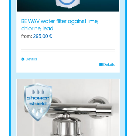
page
BE WAV water filter against lime,
chlorine, lead
from:
295,00
€
Details
Details
This
product
has
multiple
variants.
The
options
may
be