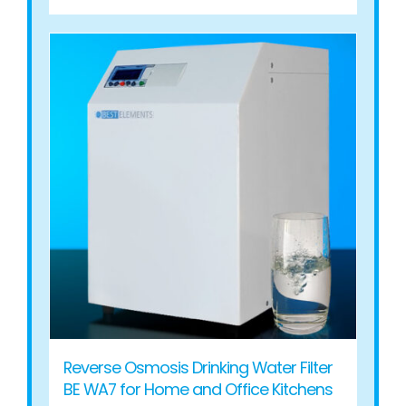
product
has
multiple
variants.
The
options
may
be
chosen
on
the
product
page
Reverse Osmosis Drinking Water Filter
BE WA7 for Home and Office Kitchens