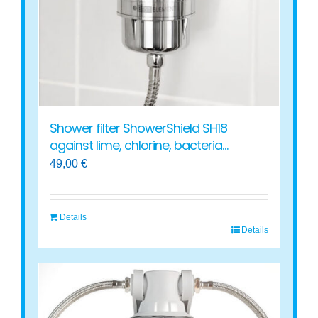
chosen
on
the
product
page
Shower filter ShowerShield SH18
against lime, chlorine, bacteria…
49,00
€
Details
Details