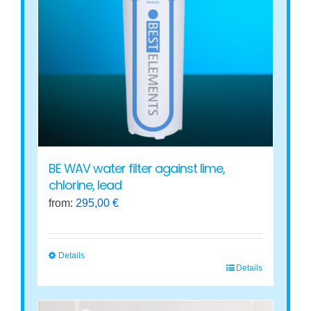
may
be
chosen
on
the
product
page
BE WAV water filter against lime,
chlorine, lead
from:
295,00
€
Details
Details
This
product
has