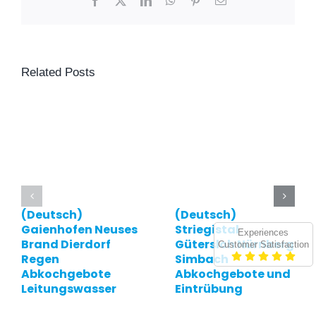
Related Posts
(Deutsch)
(Deutsch)
Gaienhofen Neuses
Striegistal
Experiences
Brand Dierdorf
Gütersloh Nürnberg
Customer Satisfaction
Regen
Simbach
Abkochgebote
Abkochgebote und
Leitungswasser
Eintrübung