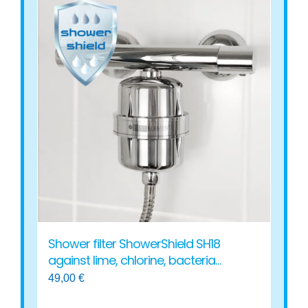
multiple
variants.
The
options
may
be
chosen
on
the
product
page
Shower filter ShowerShield SH18
against lime, chlorine, bacteria…
49,00
€