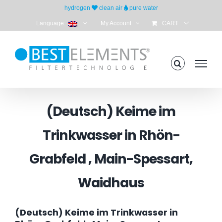
Skip
hydrogen
clean air
pure water
to
Language:
My Account
CART
content
(Deutsch) Keime im
Trinkwasser in Rhön-
Grabfeld , Main-Spessart,
Waidhaus
(Deutsch) Keime im Trinkwasser in