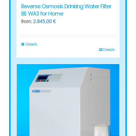
Reverse Osmosis Drinking Water Filter
BE WA3 for Home
from:
2.845,00
€
Details
Details
This
product
has
multiple
variants.
The
options
may
be
chosen
on