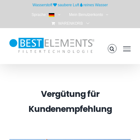
Skip
Wasserstoff
saubere Luft
reines Wasser
to
Sprache:
Mein Benutzerkonto
content
WARENKORB
Vergütung für
Kundenempfehlung