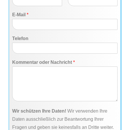
V
N
o
a
E-Mail
*
r
c
n
h
a
n
m
a
e
m
Telefon
e
Kommentar oder Nachricht
*
Wir schützen Ihre Daten!
Wir verwenden Ihre
Daten ausschließlich zur Beantwortung Ihrer
Fragen und geben sie keinesfalls an Dritte weiter.