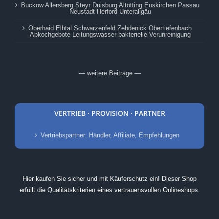
Buckow Allersberg Steyr Duisburg Altötting Euskirchen Passau
Neustadt Herford Unterallgäu
Oberhaid Elbtal Schwarzenfeld Zehdenick Obertiefenbach
Abkochgebote Leitungswasser bakterielle Verunreinigung
— weitere Beiträge —
VERTRIEB · PROVISION · PARTNER
Vertriebspartner: Händler, Affiliate, Empfehlungen
Hier kaufen Sie sicher und mit Käuferschutz ein! Dieser Shop
erfüllt die Qualitätskriterien eines vertrauensvollen Onlineshops.