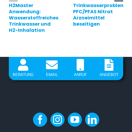
H2Master
Trinkwasserprobleme
Anwendung:
PFC/PFAS Nitrat
Wasserstoffreiches
Arzneimittel
Trinkwasser und
beseitigen
H2-Inhalation
BERATUNG
EMAIL
ANRUF
ANGEBOT