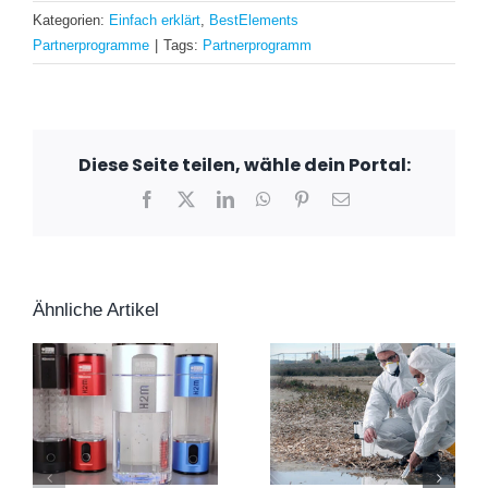
Kategorien:
Einfach erklärt
,
BestElements
Partnerprogramme
|
Tags:
Partnerprogramm
Diese Seite teilen, wähle dein Portal:
Facebook
X
LinkedIn
WhatsApp
Pinterest
E-
Mail
Ähnliche Artikel