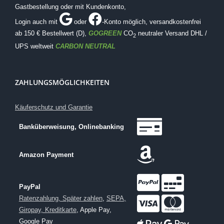
Gastbestellung oder mit Kundenkonto,
Login auch mit
oder
-Konto möglich
, versandkostenfrei
ab 150 € Bestellwert (D),
GOGREEN
CO
neutraler Versand DHL /
2
UPS weltweit
CARBON NEUTRAL
ZAHLUNGSMÖGLICHKEITEN
Käuferschutz und Garantie
Banküberweisung, Onlinebanking
Amazon Payment
PayPal
Ratenzahlung, Später zahlen
,
SEPA,
Giropay, Kreditkarte
, Apple Pay,
Google Pay