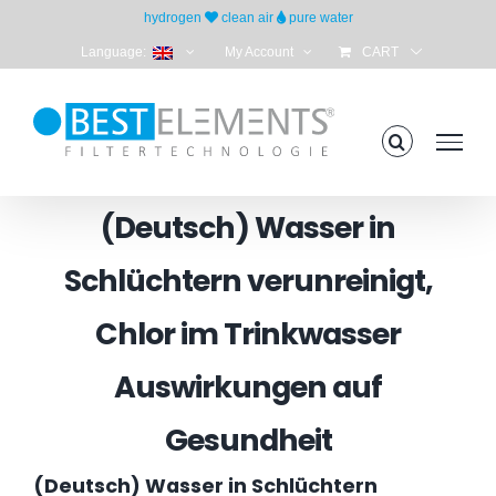
Skip
hydrogen
clean air
pure water
to
Language:
My Account
CART
content
(Deutsch) Wasser in
Schlüchtern verunreinigt,
Chlor im Trinkwasser
Auswirkungen auf
Gesundheit
(Deutsch) Wasser in Schlüchtern