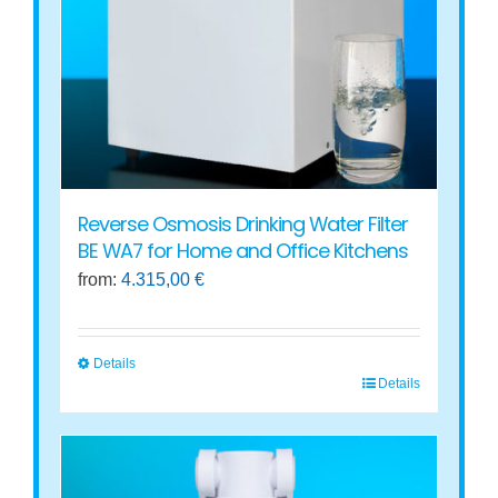
be
chosen
on
the
product
page
Reverse Osmosis Drinking Water Filter
BE WA7 for Home and Office Kitchens
from:
4.315,00
€
Details
Details
This
product
has
multiple