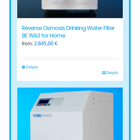
Reverse Osmosis Drinking Water Filter
BE WA3 for Home
from:
2.845,00
€
Details
Details
This
product
has
multiple
variants.
The
options
may