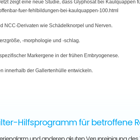
 Jetzt zeigt eine neue Studie, dass Glyphosat bei Kaulquappen 
offenbar-fuer-fehlbildungen-bei-kaulquappen-100.html
und NCC-Derivaten wie Schädelknorpel und Nerven.
Herzgröße, -morphologie und -schlag.
spezifischer Markergene in der frühen Embryogenese.
 innerhalb der Gallertenhülle entwickeln.
lter-Hilfsprogramm für betroffene 
kterienalarm und anderen akuten Verunreinigung des