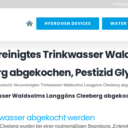
Language
HYDROGEN DEVICES
WATER 
reinigtes Trinkwasser Wa
g abgekochen, Pestizid G
eutsch) Verunreinigtes Trinkwasser Waldsolms Langgöns Cleeberg abg
asser Waldsolms Langgöns Cleeberg abgekoc
kwasser abgekocht werden
l Cleeberg wurden bei einer routinemäßigen Beprobung „Entero