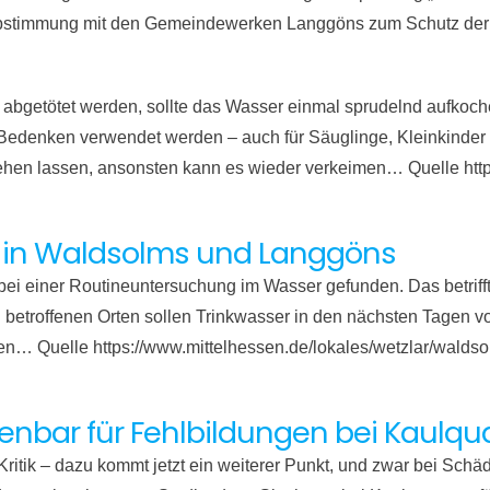
Abstimmung mit den Gemeindewerken Langgöns zum Schutz der 
 abgetötet werden, sollte das Wasser einmal sprudelnd aufkoc
Bedenken verwendet werden – auch für Säuglinge, Kleinkinde
tehen lassen, ansonsten kann es wieder verkeimen… Quelle http
r in Waldsolms und Langgöns
 einer Routineuntersuchung im Wasser gefunden. Das betrifft
n betroffenen Orten sollen Trinkwasser in den nächsten Tagen
… Quelle https://www.mittelhessen.de/lokales/wetzlar/waldsol
ffenbar für Fehlbildungen bei Kaulq
Kritik – dazu kommt jetzt ein weiterer Punkt, und zwar bei Schä