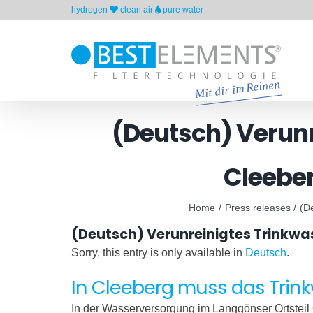
Skip
hydrogen
clean air
pure water
to
content
(Deutsch) Verun
Cleeber
Home
Press releases
(D
(Deutsch) Verunreinigtes Trinkw
Sorry, this entry is only available in
Deutsch
.
In Cleeberg muss das Trin
In der Wasserversorgung im Langgönser Ortstei