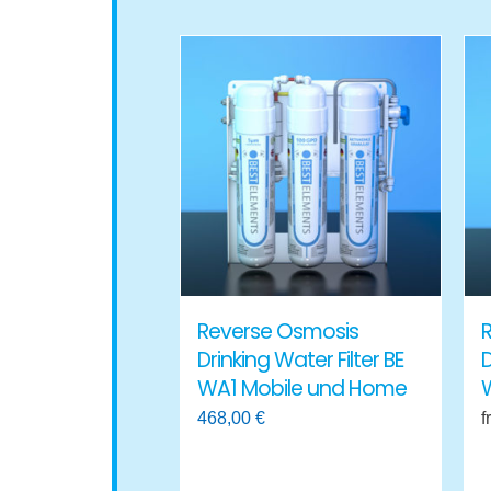
Reverse Osmosis
Drinking Water Filter BE
D
WA1 Mobile und Home
468,00
€
f