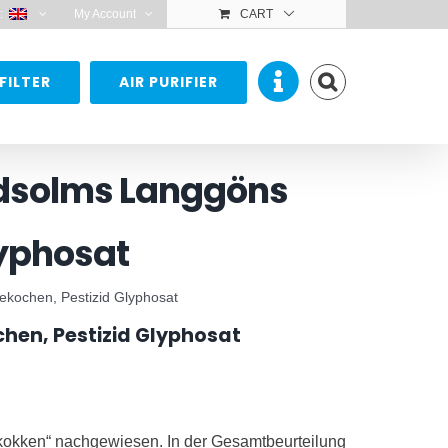
:
My Account
CART
FILTER
AIR PURIFIER
ldsolms Langgöns
lyphosat
ekochen, Pestizid Glyphosat
hen, Pestizid Glyphosat
kokken“ nachgewiesen. In der Gesamtbeurteilung