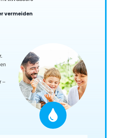
er vermeiden
.
ben
r –