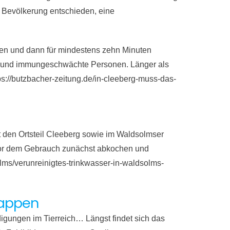
Bevölkerung entschieden, eine
hen und dann für mindestens zehn Minuten
r und immungeschwächte Personen. Länger als
s://butzbacher-zeitung.de/in-cleeberg-muss-das-
 den Ortsteil Cleeberg sowie im Waldsolmser
 vor dem Gebrauch zunächst abkochen und
ms/verunreinigtes-trinkwasser-in-waldsolms-
uappen
digungen im Tierreich… Längst findet sich das