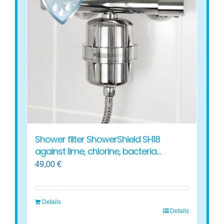
The
options
may
be
chosen
on
the
product
page
Shower filter ShowerShield SH18
against lime, chlorine, bacteria…
49,00
€
Details
Details