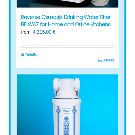
page
Reverse Osmosis Drinking Water Filter
BE WA7 for Home and Office Kitchens
from:
4.315,00
€
Details
Details
This
product
has
multiple
variants.
The
options
may
be