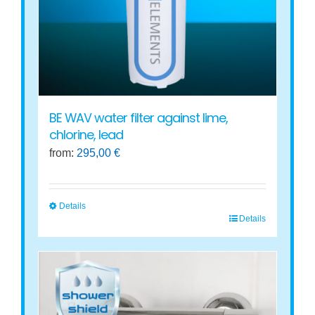
chosen
on
the
product
page
BE WAV water filter against lime,
chlorine, lead
from:
295,00
€
Details
Details
This
product
has
multiple
variants.