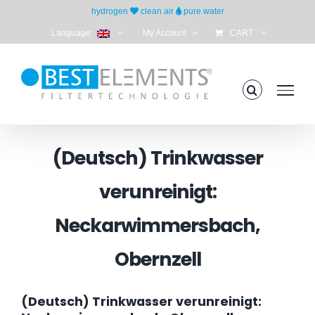
Skip
hydrogen
clean air
pure water
to
Language:
My Account
CART
content
(Deutsch) Trinkwasser
verunreinigt:
Neckarwimmersbach,
Obernzell
(Deutsch) Trinkwasser verunreinigt: