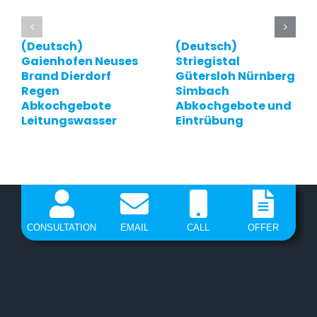
(Deutsch)
(Deutsch)
Gaienhofen Neuses
Striegistal
Brand Dierdorf
Gütersloh Nürnberg
Regen
Simbach
Abkochgebote
Abkochgebote und
Leitungswasser
Eintrübung
CONSULTATION
EMAIL
CALL
OFFER