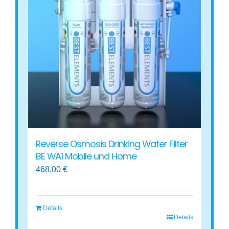
Reverse Osmosis Drinking Water Filter
BE WA1 Mobile und Home
468,00
€
Details
Details