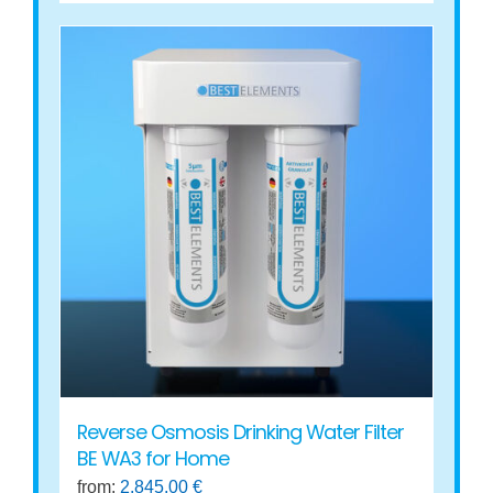
Reverse Osmosis Drinking Water Filter
BE WA3 for Home
from:
2.845,00
€