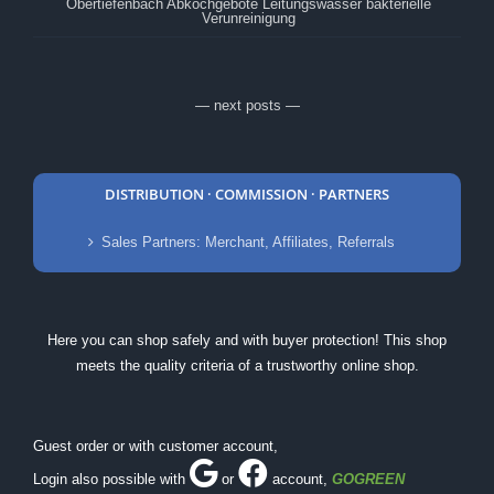
Obertiefenbach Abkochgebote Leitungswasser bakterielle
Verunreinigung
— next posts —
DISTRIBUTION · COMMISSION · PARTNERS
Sales Partners: Merchant, Affiliates, Referrals
Here you can shop safely and with buyer protection! This shop
meets the quality criteria of a trustworthy online shop.
Guest order or with customer account,
Login also possible with
or
account
,
GOGREEN