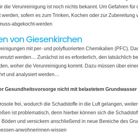
 die Verunreinigung ist noch nichts bekannt. Um Gefahren für 
t werden, sofern es zum Trinken, Kochen oder zur Zubereitung
er-muss-abgekocht-werden
len von Giesenkirchen
inigungen mit per- und polyfluorierten Chemikalien (PFC). Da
enutzt werden… Zunächst ist es erforderlich, den tatsächlich b
nden, woher die Verunreinigung kommt. Dazu müssen über einen 
rt und analysiert werden…
er Gesundheitsvorsorge nicht mit belastetem Grundwasse
le frei, wodurch die Schadstoffe in die Luft gelangen, weiter
n ist problematisch, denn hierbei können sich die Schadstoffe 
 Böden und versickern anschließend in neue Bereiche des Gru
muessen-anwohnerinnen-wissen