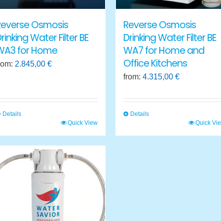
Reverse Osmosis
Reverse Osmosis
rinking Water Filter BE
Drinking Water Filter BE
WA3 for Home
WA7 for Home and
Office Kitchens
rom:
2.845,00
€
from:
4.315,00
€
Details
Details
Quick View
Quick Vi
his
This
roduct
product
as
has
ultiple
multiple
ariants.
variants.
he
The
ptions
options