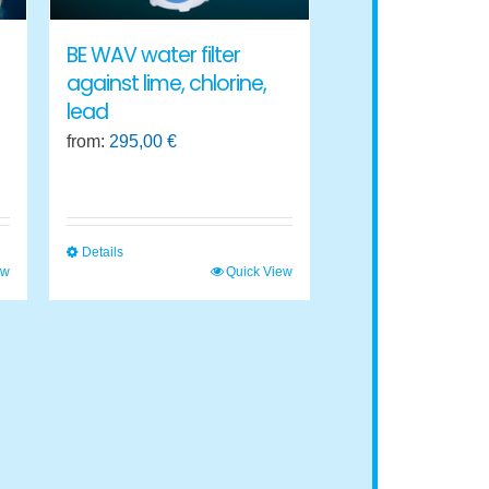
BE WAV water filter
against lime, chlorine,
lead
from:
295,00
€
Details
ew
Quick View
This
product
has
multiple
variants.
The
options