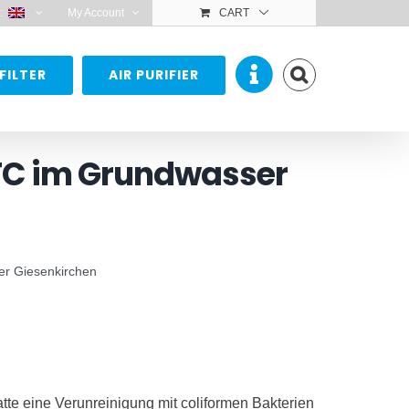
:
My Account
CART
FILTER
AIR PURIFIER
PFC im Grundwasser
er Giesenkirchen
te eine Verunreinigung mit coliformen Bakterien