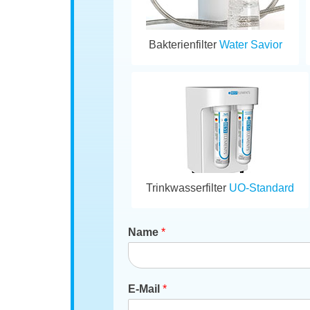
Bakterienfilter
Water Savior
Trinkwasserfilter
UO-Standard
Name
*
E-Mail
*