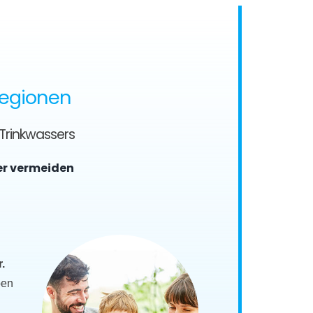
Regionen
 Trinkwassers
er vermeiden
.
ben