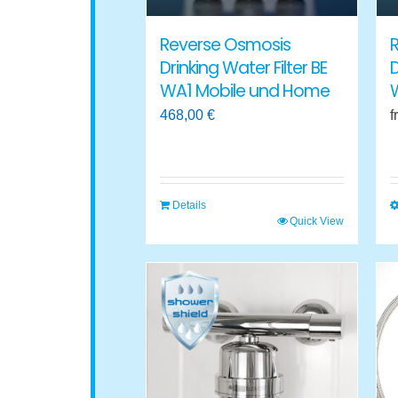
Reverse Osmosis
Drinking Water Filter BE
D
WA1 Mobile und Home
468,00
€
f
Details
Quick View
T
p
h
m
v
T
o