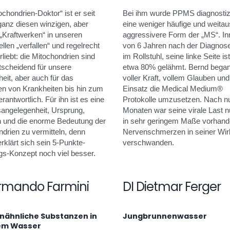
ochondrien-Doktor“ ist er seit
Bei ihm wurde PPMS diagnostizi
ganz diesen winzigen, aber
eine weniger häufige und weitau
„Kraftwerken“ in unseren
aggressivere Form der „MS“. In
llen „verfallen“ und regelrecht
von 6 Jahren nach der Diagnos
erliebt: die Mitochondrien sind
im Rollstuhl, seine linke Seite is
tscheidend für unsere
etwa 80% gelähmt. Bernd began
eit, aber auch für das
voller Kraft, vollem Glauben un
en von Krankheiten bis hin zum
Einsatz die Medical Medium®
rantwortlich. Für ihn ist es eine
Protokolle umzusetzen. Nach n
angelegenheit, Ursprung,
Monaten war seine virale Last n
n und die enorme Bedeutung der
in sehr geringem Maße vorhand
drien zu vermitteln, denn
Nervenschmerzen in seiner Wir
rklärt sich sein 5-Punkte-
verschwanden.
gs-Konzept noch viel besser.
Armando Farmini
DI Dietmar Ferger
ähnliche Substanzen in
Jungbrunnenwasser
em Wasser