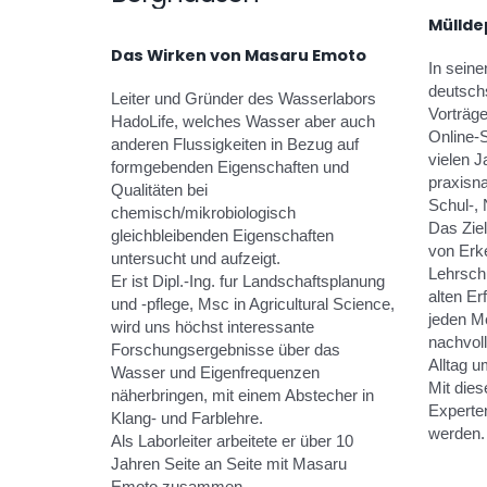
Müllde
Das Wirken von Masaru Emoto
In sein
deutsch
Leiter und Gründer des Wasserlabors
Vorträg
HadoLife, welches Wasser aber auch
Online-S
anderen Flussigkeiten in Bezug auf
vielen J
formgebenden Eigenschaften und
praxisn
Qualitäten bei
Schul-, 
chemisch/mikrobiologisch
Das Ziel
gleichbleibenden Eigenschaften
von Erk
untersucht und aufzeigt.
Lehrsch
Er ist Dipl.-Ing. fur Landschaftsplanung
alten Er
und -pflege, Msc in Agricultural Science,
jeden M
wird uns höchst interessante
nachvol
Forschungsergebnisse über das
Alltag 
Wasser und Eigenfrequenzen
Mit die
näherbringen, mit einem Abstecher in
Experte
Klang- und Farblehre.
werden.
Als Laborleiter arbeitete er über 10
Jahren Seite an Seite mit Masaru
Emoto zusammen