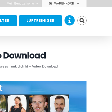
Mein Benutzerkonto
WARENKORB
LTER
LUFTREINIGER
eo Download
ess Trink dich fit – Video Download