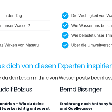
ll in den Tag
Die Wichtigkeit von W
n unser Wasser?
Wie Wasser uns bei chr
Wie belastet unser Tri
as Wirken von Masaru
Über die Umweltversc
ss dich von diesen Experten inspirier
e du dein Leben mithilfe von Wasser positiv beeinflus
udolf Bolzius
Bernd Bissinger
ondrien – Wie du deine
Ernährung nach Anthony W
aftwerke richtig anfeuerst
und Quellwasser