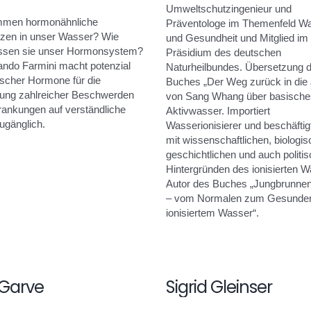
Umweltschutzingenieur und
mmen hormonähnliche
Präventologe im Themenfeld W
zen in unser Wasser? Wie
und Gesundheit und Mitglied im
ussen sie unser Hormonsystem?
Präsidium des deutschen
ando Farmini macht potenzial
Naturheilbundes. Übersetzung 
ischer Hormone für die
Buches „Der Weg zurück in die
ung zahlreicher Beschwerden
von Sang Whang über basische
rankungen auf verständliche
Aktivwasser. Importiert
ugänglich.
Wasserionisierer und beschäftig
mit wissenschaftlichen, biologis
geschichtlichen und auch politi
Hintergründen des ionisierten W
Autor des Buches „Jungbrunne
– vom Normalen zum Gesunden
ionisiertem Wasser“.
 Garve
Sigrid Gleinser