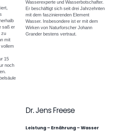
Wasserexperte und Wasserbotschafter.
ert,
Er beschäftigt sich seit drei Jahrzehnten
s
mit dem faszinierenden Element
nerhalb
Wasser. Insbesondere ist er mit dem
e saß er
Wirken von Naturforscher Johann
t zu
Grander bestens vertraut.
n mit
d vollem
ur 15
ur noch
en.
belsäule
Dr. Jens Freese
Leistung – Ernährung – Wasser