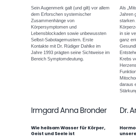
Sein Augenmerk galt (und gilt) vor allem
Als „Mit
dem Erforschen systemischer
Jahren 
Zusammenhänge von
starken 
Körpersymptomen und
Körperze
Lebensblockaden sowie unbewussten
in sie v
Selbst-Sabotagemustern. Erste
ganz en
Kontakte mit Dr. Rüdiger Dahlke im
Gesundh
Jahre 1993 prägten seine Sichtweise im
Entsteh
Bereich Symptomdeutung.
Krebs ve
Herzens
Funktio
Mitochon
daraus e
Stärkun
Irmgard Anna Bronder
Dr. 
Wie heilsam Wasser für Körper,
Hormon
Geist und Seele ist
unser