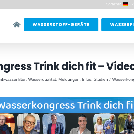
Sprache:
WASSERSTOFF-GERÄTE
WASSERFI
ress Trink dich fit – Vid
inkwasserfilter: Wasserqualität, Meldungen, Infos, Studien
Wasserkongr