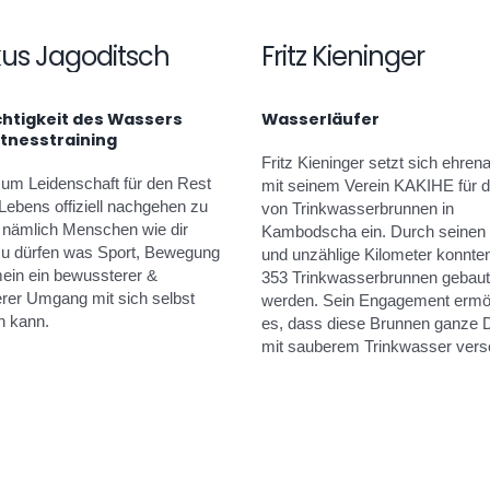
us Jagoditsch
Fritz Kieninger
chtigkeit des Wassers
Wasserläufer
itnesstraining
Fritz Kieninger setzt sich ehren
 um Leidenschaft für den Rest
mit seinem Verein KAKIHE für 
Lebens offiziell nachgehen zu
von Trinkwasserbrunnen in
 nämlich Menschen wie dir
Kambodscha ein. Durch seinen 
zu dürfen was Sport, Bewegung
und unzählige Kilometer konnten
mein ein bewussterer &
353 Trinkwasserbrunnen gebaut
rer Umgang mit sich selbst
werden. Sein Engagement ermög
n kann.
es, dass diese Brunnen ganze D
mit sauberem Trinkwasser vers