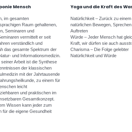
ponie Mensch
Yoga und die Kraft des Wa
en, im gesamten
Natürlichkeit – Zurück zu einem 
sprachigen Raum gehaltenen,
natürlichen Bewegen, Sprechen
en, Seminaren und
Auftreten
eminaren vermittelt er seit
Würde – Jeder Mensch hat gleic
ahren verständlich und
Kraft, wir dürfen sie auch ausst
ah das gesamte Spektrum der
Charisma – Die Folge gelebter
Natur- und Informationsmedizin.
Natürlichkeit und Würde
 seiner Arbeit ist die Synthese
enntnissen der klassischen
ulmedizin mit der Jahrtausende
fahrungsheilkunde, zu einem für
enschen leicht
lziehbaren und praktischen im
umsetzbaren Gesamtkonzept.
sem Wissen kann jeder zum
n für die eigene Gesundheit