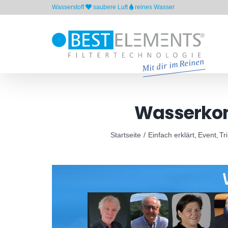
Skip
Wasserstoff
saubere Luft
reines Wasser
to
content
Wasserkong
Startseite
Einfach erklärt
Event
Tr