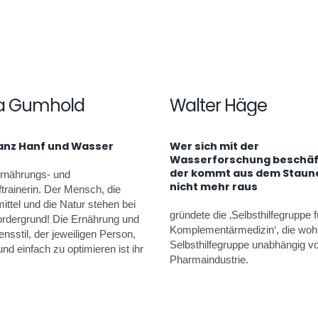
a Gumhold
Walter Häge
anz Hanf und Wasser
Wer sich mit der
Wasserforschung beschäft
der kommt aus dem Staun
Ernährungs- und
nicht mehr raus
fftrainerin. Der Mensch, die
ttel und die Natur stehen bei
gründete die ‚Selbsthilfegruppe f
Vordergrund! Die Ernährung und
Komplementärmedizin‘, die wohl
nsstil, der jeweiligen Person,
Selbsthilfegruppe unabhängig v
und einfach zu optimieren ist ihr
Pharmaindustrie.