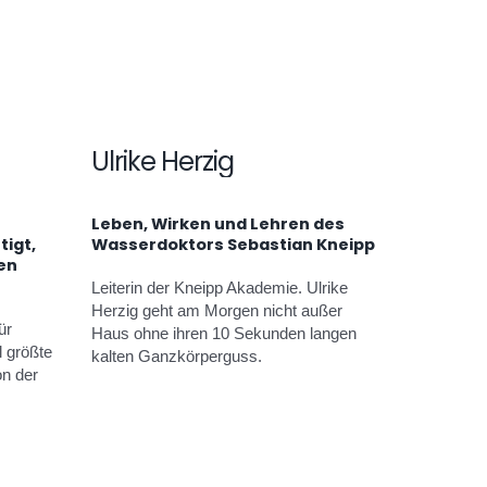
Ulrike Herzig
Leben, Wirken und Lehren des
igt,
Wasserdoktors Sebastian Kneipp
en
Leiterin der Kneipp Akademie. Ulrike
Herzig geht am Morgen nicht außer
ür
Haus ohne ihren 10 Sekunden langen
 größte
kalten Ganzkörperguss.
on der