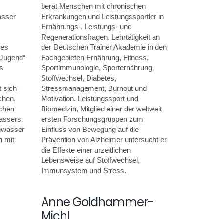
berät Menschen mit chronischen
asser
Erkrankungen und Leistungssportler in
Ernährungs-, Leistungs- und
Regenerationsfragen. Lehrtätigkeit an
des
der Deutschen Trainer Akademie in den
 Jugend“
Fachgebieten Ernährung, Fitness,
s
Sportimmunologie, Sporternährung,
Stoffwechsel, Diabetes,
t sich
Stressmanagement, Burnout und
chen,
Motivation. Leistungssport und
schen
Biomedizin, Mitglied einer der weltweit
assers.
ersten Forschungsgruppen zum
nwasser
Einfluss von Bewegung auf die
 mit
Prävention von Alzheimer untersucht er
die Effekte einer urzeitlichen
Lebensweise auf Stoffwechsel,
Immunsystem und Stress.
Anne Goldhammer-
Michl