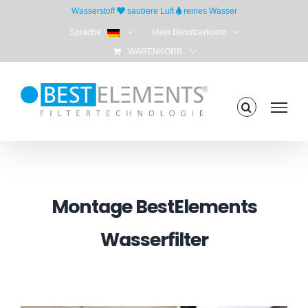
Skip
Wasserstoff
saubere Luft
reines Wasser
to
Sprache:
Mein Benutzerkonto
content
WARENKORB
Montage BestElements
Wasserfilter