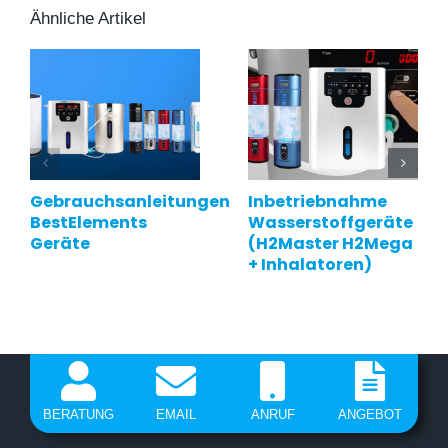
Ähnliche Artikel
Gebrauchsanleitungen
Inbetriebnahme
BestElements
Wasserstoffgeräte
Geräte
(H2Master H2Mega
+ Inhalatoren)
BERATUNG
EMAIL
ANRUF
ANGEBOT