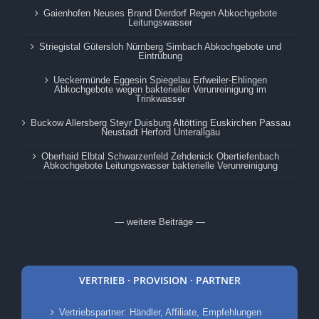
Gaienhofen Neuses Brand Dierdorf Regen Abkochgebote
Leitungswasser
Striegistal Gütersloh Nürnberg Simbach Abkochgebote und
Eintrübung
Ueckermünde Eggesin Spiegelau Erfweiler-Ehlingen
Abkochgebote wegen bakterieller Verunreinigung im
Trinkwasser
Buckow Allersberg Steyr Duisburg Altötting Euskirchen Passau
Neustadt Herford Unterallgäu
Oberhaid Elbtal Schwarzenfeld Zehdenick Obertiefenbach
Abkochgebote Leitungswasser bakterielle Verunreinigung
— weitere Beiträge —
VERTRIEB · PROVISION · PARTNER
Vertriebspartner: Händler, Affiliate, Empfehlungen