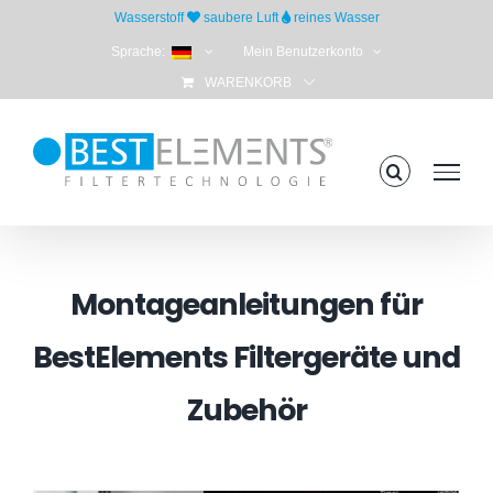
Skip
Wasserstoff
saubere Luft
reines Wasser
to
Sprache:
Mein Benutzerkonto
content
WARENKORB
Montageanleitungen für
BestElements Filtergeräte und
Zubehör