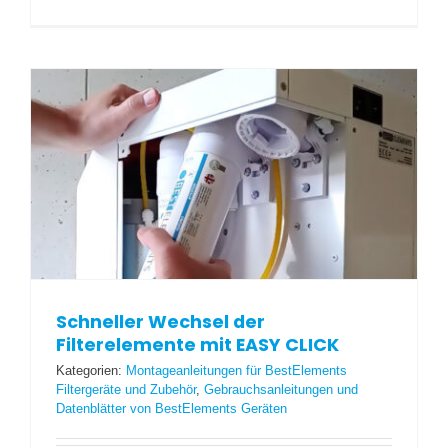
Schneller Wechsel der
Filterelemente mit EASY CLICK
Kategorien:
Montageanleitungen für BestElements
Filtergeräte und Zubehör
,
Gebrauchsanleitungen und
Datenblätter von BestElements Geräten