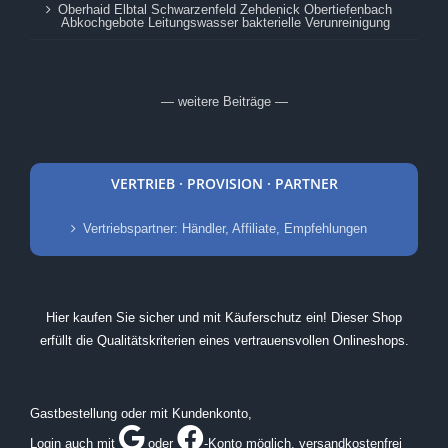
Oberhaid Elbtal Schwarzenfeld Zehdenick Obertiefenbach
Abkochgebote Leitungswasser bakterielle Verunreinigung
— weitere Beiträge —
VERTRIEB · PROVISION · PARTNER
Vertriebspartner: Händler, Affiliate, Empfehlungen
Hier kaufen Sie sicher und mit Käuferschutz ein! Dieser Shop
erfüllt die Qualitätskriterien eines vertrauensvollen Onlineshops.
Gastbestellung oder mit Kundenkonto,
Login auch mit
oder
-Konto möglich
, versandkostenfrei