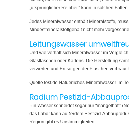
„ursprüng­licher Reinheit“ kann in solchen Fällen
Jedes Mineral­wasser enthält Mineralstoffe, muss 
Mindest­mineral­stoff­gehalt nicht mehr vorgeschri
Leitungs­wasser umwelt­freu
Und wie verhält sich Mineral­wasser im Vergleich
Glasflaschen oder Kartons. Die Herstellung säm
verwerten und Entsorgen der Flaschen verbrauc
Quelle test.de Natuerliches-Mineralwasser-im-T
Radium Pestizid-Abbauprod
Ein Wasser schneidet sogar nur “mangelhaft” (No
das Labor kann außerdem Pestizid-Abbauproduk
Region gibt es Unstimmigkeiten.