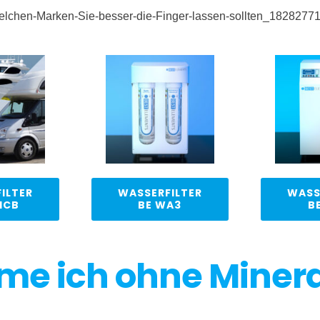
lchen-Marken-Sie-besser-die-Finger-lassen-sollten_18282771
ILTER
WASSERFILTER
WASS
1CB
BE WA3
B
e ich ohne Miner