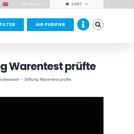
:
My Account
CART
FILTER
AIR PURIFIER
g Warentest prüfte
alwasser – Stiftung Warentest prüfte