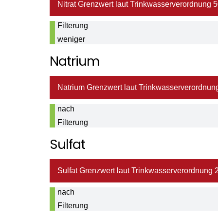
Nitrat Grenzwert laut Trinkwasserverordnung 5
nach
Filterung
weniger
als < 0,2
Natrium
mg/ltr
Natrium Grenzwert laut Trinkwasserverordnung
Natriumwert
nach
Filterung
9,6 mg/ltr
Sulfat
Sulfat Grenzwert laut Trinkwasserverordnung 2
Sulfatwert
nach
Filterung