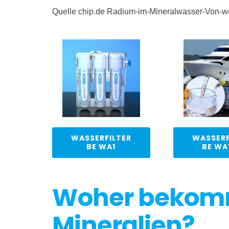
Quelle chip.de Radium-im-Mineralwasser-Von-we
WASSERFILTER
WASSERF
BE WA1
BE WA
Woher bekomm
Mineralien?