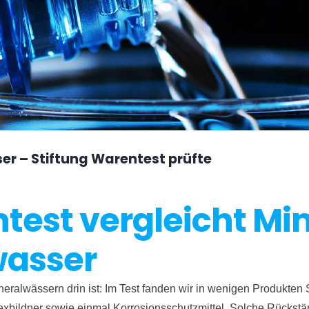
r – Stiftung Warentest prüfte
test vergleicht Mi
wasser
ineralwässern drin ist: Im Test fanden wir in wenigen Produkte
x­bildner sowie einmal Korrosions­schutz­mittel. Solche Rück­stä