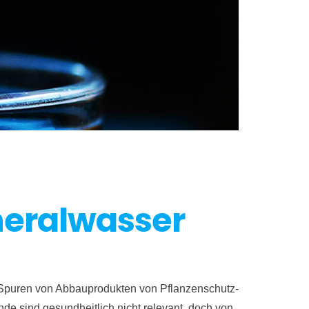
neralwasser
n Spuren von Abbau­produkten von Pflanzen­schutz­
nde sind gesundheitlich nicht relevant, doch von