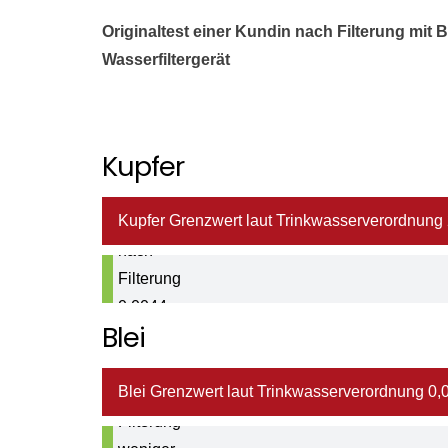
Originaltest einer Kundin nach Filterung mit
Wasserfiltergerät
Kupfer
Kupfer Grenzwert laut Trinkwasserverordnung 2
Kupferwert
nach
Filterung
0,0044
Blei
mg/ltr
Bleiwert
Blei Grenzwert laut Trinkwasserverordnung 0,0
nach
Filterung