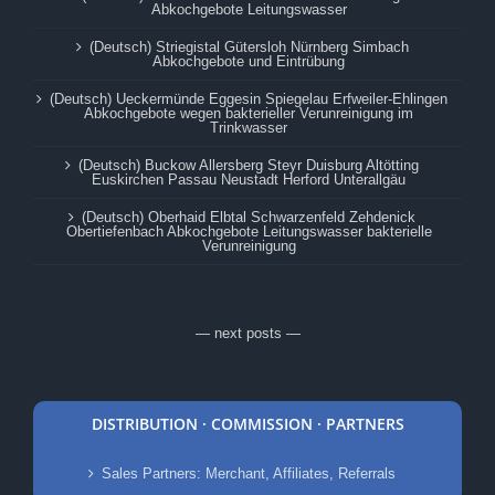
Abkochgebote Leitungswasser
(Deutsch) Striegistal Gütersloh Nürnberg Simbach
Abkochgebote und Eintrübung
(Deutsch) Ueckermünde Eggesin Spiegelau Erfweiler-Ehlingen
Abkochgebote wegen bakterieller Verunreinigung im
Trinkwasser
(Deutsch) Buckow Allersberg Steyr Duisburg Altötting
Euskirchen Passau Neustadt Herford Unterallgäu
(Deutsch) Oberhaid Elbtal Schwarzenfeld Zehdenick
Obertiefenbach Abkochgebote Leitungswasser bakterielle
Verunreinigung
— next posts —
DISTRIBUTION · COMMISSION · PARTNERS
Sales Partners: Merchant, Affiliates, Referrals