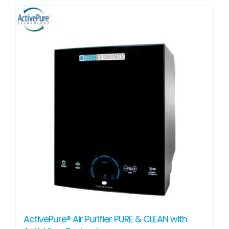
ActivePure® Air Purifier PURE & CLEAN with