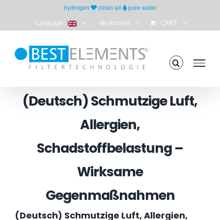
Skip
hydrogen
clean air
pure water
to
Language:
My Account
CART
content
(Deutsch) Schmutzige Luft,
Allergien,
Schadstoffbelastung –
Wirksame
Gegenmaßnahmen
(Deutsch) Schmutzige Luft, Allergien,