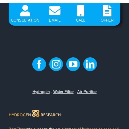
CONSULTATION
EMAIL
CALL
OFFER
Hydrogen
·
Water Filter
·
Air Purifier
HYDROGEN
RESEARCH