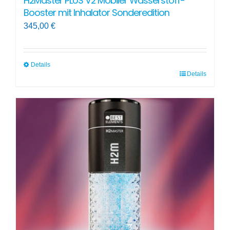
H2Master PLUS V2 Mobiler Wasserstoff-
Booster mit Inhalator Sonderedition
345,00
€
Details
Details
Dieses
Produkt
weist
mehrere
Varianten
auf.
Die
Optionen
können
auf
der