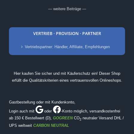
— weitere Beiträge —
VERTRIEB · PROVISION · PARTNER
Vertriebspartner: Händler, Affiliate, Empfehlungen
Hier kaufen Sie sicher und mit Käuferschutz ein! Dieser Shop
erfüllt die Qualitätskriterien eines vertrauensvollen Onlineshops.
Gastbestellung oder mit Kundenkonto,
Login auch mit
oder
-Konto möglich
, versandkostenfrei
ab 150 € Bestellwert (D),
GOGREEN
CO
neutraler Versand DHL /
2
UPS weltweit
CARBON NEUTRAL