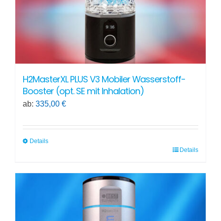
Produktseite
gewählt
werden
H2MasterXL PLUS V3 Mobiler Wasserstoff-
Booster (opt. SE mit Inhalation)
ab:
335,00
€
Details
Details
Dieses
Produkt
weist
mehrere
Varianten
auf.