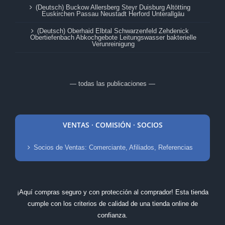
(Deutsch) Buckow Allersberg Steyr Duisburg Altötting
Euskirchen Passau Neustadt Herford Unterallgäu
(Deutsch) Oberhaid Elbtal Schwarzenfeld Zehdenick
Obertiefenbach Abkochgebote Leitungswasser bakterielle
Verunreinigung
— todas las publicaciones —
VENTAS · COMISIÓN · SOCIOS
Socios de Ventas: Comerciante, Afiliados, Referencias
¡Aquí compras seguro y con protección al comprador! Esta tienda
cumple con los criterios de calidad de una tienda online de
confianza.