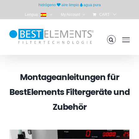
Skip
hidrógeno
aire limpio
agua pura
to
Lengua:
My Account
CART
content
Montageanleitungen für
BestElements Filtergeräte und
Zubehör