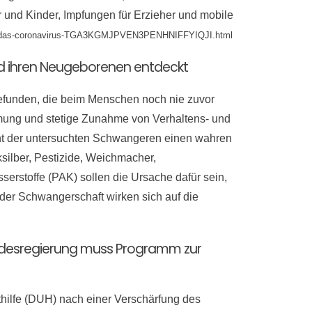
 und Kinder, Impfungen für Erzieher und mobile
-gegen-das-coronavirus-TGA3KGMJPVEN3PENHNIFFYIQJI.html
nd ihren Neugeborenen entdeckt
efunden, die beim Menschen noch nie zuvor
ummung und stetige Zunahme von Verhaltens- und
nt der untersuchten Schwangeren einen wahren
silber, Pestizide, Weichmacher,
erstoffe (PAK) sollen die Ursache dafür sein,
er Schwangerschaft wirken sich auf die
undesregierung muss Programm zur
ilfe (DUH) nach einer Verschärfung des