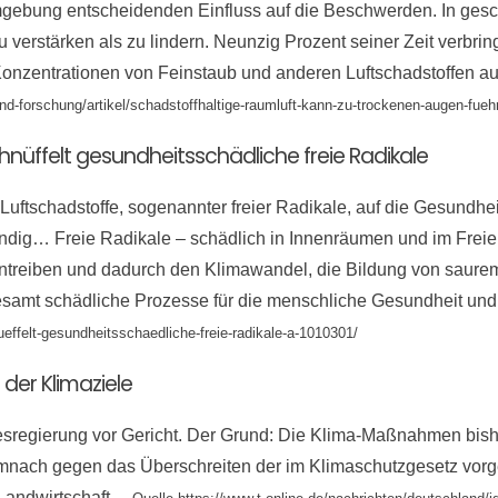
ebung entscheidenden Einfluss auf die Beschwerden. In gesc
verstärken als zu lindern. Neunzig Prozent seiner Zeit verbri
onzentrationen von Feinstaub und anderen Luftschadstoffen ausg
nd-forschung/artikel/schadstoffhaltige-raumluft-kann-zu-trockenen-augen-fueh
hnüffelt gesundheitsschädliche freie Radikale
ftschadstoffe, sogenannter freier Radikale, auf die Gesundhei
ndig… Freie Radikale – schädlich in Innenräumen und im Freien
ntreiben und dadurch den Klimawandel, die Bildung von saure
esamt schädliche Prozesse für die menschliche Gesundheit u
effelt-gesundheitsschaedliche-freie-radikale-a-1010301/
 der Klimaziele
sregierung vor Gericht. Der Grund: Die Klima-Maßnahmen bisher
 demnach gegen das Überschreiten der im Klimaschutzgesetz vo
 Landwirtschaft…