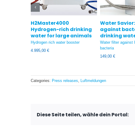
H2Master4000
Water Savior:
Hydrogen-rich drinking
against bacte
water for large animals
drinking wat
Hydrogen rich water booster
Water filter against
bacteria
4.995,00
€
149,00
€
Categories:
Press releases
,
Luftmeldungen
Diese Seite teilen, wähle dein Portal: