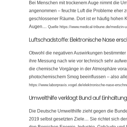
Bei Menschen mit trockenem Auge nimmt die Umg
angenommen – feuchte Luft die Probleme eher zu 
geschlossener Räume. Dort ist er häufig hohen K
Augen…
Quelle https://www.medical-tribune.de/medizin-u
Luftschadstoffe: Elektronische Nase ersc
Obwohl die negativen Auswirkungen bestimmter Lu
ihre Messung nach wie vor technisch sehr aufwe
die chemische Vorgänge in der Atmosphäre vora
photochemischem Smog beeinflussen – also all
https://www.laborpraxis.vogel.de/elektronische-nase-erschnu
Umwelthilfe verklagt Bund auf Einhaltung
Die Deutsche Umwelthilfe zieht gegen die Bunde
2019 selbst gesetzten Ziele… Sie richtet sich
den Bereichen Energie, Industrie, Gebäude und