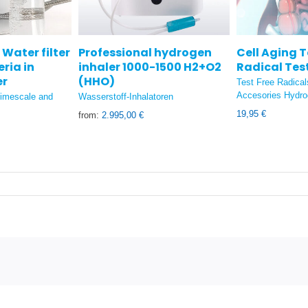
 Water filter
Professional hydrogen
Cell Aging Te
ria in
inhaler 1000-1500 H2+O2
Radical Tes
er
(HHO)
Test Free Radical
Accesories Hydr
 limescale and
Wasserstoff-Inhalatoren
19,95
€
from:
2.995,00
€