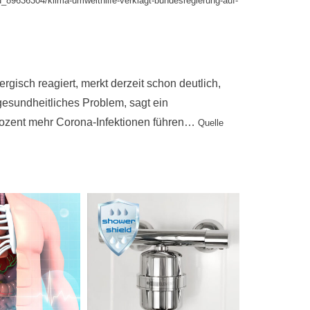
id_89636304/klima-umwelthilfe-verklagt-bundesregierung-auf-
gisch reagiert, merkt derzeit schon deutlich,
gesundheitliches Problem, sagt ein
rozent mehr Corona-Infektionen führen…
Quelle