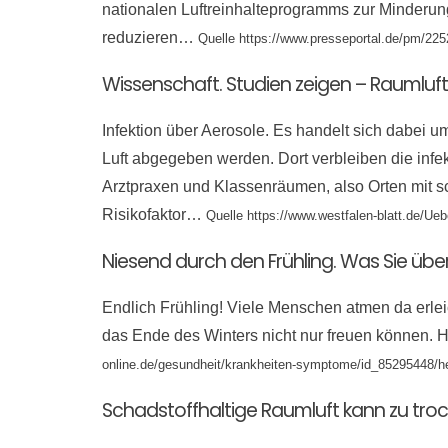
nationalen Luftreinhalteprogramms zur Minder
reduzieren…
Quelle https://www.presseportal.de/pm/22
Wissenschaft. Studien zeigen – Raumluftr
Infektion über Aerosole. Es handelt sich dabei
Luft abgegeben werden. Dort verbleiben die infek
Arztpraxen und Klassenräumen, also Orten mit sc
Risikofaktor…
Quelle https://www.westfalen-blatt.de/Ue
Niesend durch den Frühling. Was Sie übe
Endlich Frühling! Viele Menschen atmen da erleic
das Ende des Winters nicht nur freuen können. H
online.de/gesundheit/krankheiten-symptome/id_85295448/he
Schadstoffhaltige Raumluft kann zu tro