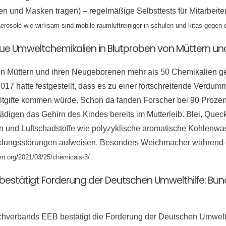
n und Masken tragen) – regelmäßige Selbsttests für Mitarbeiter
t/aerosole-wie-wirksam-sind-mobile-raumluftreiniger-in-schulen-und-kitas
eue Umweltchemikalien in Blutproben von Müttern u
von Müttern und ihren Neugeborenen mehr als 50 Chemikalien g
17 hatte festgestellt, dass es zu einer fortschreitende Verd
tgifte kommen würde. Schon da fanden Forscher bei 90 Proze
digen das Gehirn des Kindes bereits im Mutterleib. Blei, Queck
 und Luftschadstoffe wie polyzyklische aromatische Kohlenwass
klungsstörungen aufweisen. Besonders Weichmacher während d
uen.org/2021/03/25/chemicals-3/
 bestätigt Forderung der Deutschen Umwelthilfe: B
verbands EEB bestätigt die Forderung der Deutschen Umwelth