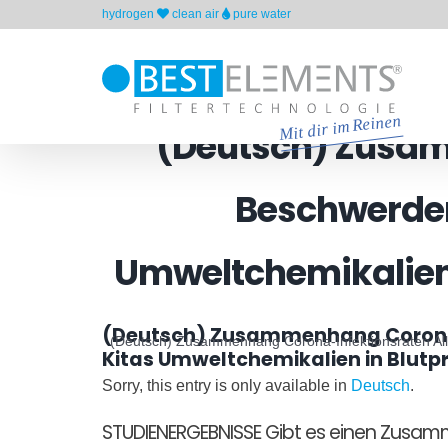
Skip
hydrogen
clean air
pure water
to
content
(Deutsch) Zusam
Beschwerden
Umweltchemikalien
(Deutsch) Zusammenhang Corona-I
(Deutsch) Zusammenhang Corona-Infektionsraten All
Kitas Umweltchemikalien in Blut
Sorry, this entry is only available in
Deutsch
.
STUDIENERGEBNISSE Gibt es einen Zusam