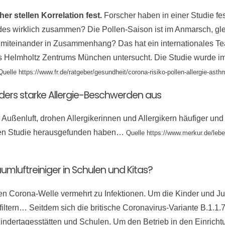
r stellen Korrelation fest.
Forscher haben in einer Studie fest
des wirklich zusammen? Die Pollen-Saison ist im Anmarsch, glei
s miteinander in Zusammenhang? Das hat ein internationales Te
 Helmholtz Zentrums München untersucht. Die Studie wurde im
Quelle https://www.fr.de/ratgeber/gesundheit/corona-risiko-pollen-allergie-as
ders starke Allergie-Beschwerden aus
r Außenluft, drohen Allergikerinnen und Allergikern häufiger un
llen Studie herausgefunden haben…
Quelle https://www.merkur.de/leben
umluftreiniger in Schulen und Kitas?
ten Corona-Welle vermehrt zu Infektionen. Um die Kinder und J
 filtern… Seitdem sich die britische Coronavirus-Variante B.1.1.7
 Kindertagesstätten und Schulen. Um den Betrieb in den Einrich