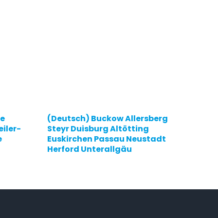
e
(Deutsch) Buckow Allersberg
(Deut
iler-
Steyr Duisburg Altötting
Neuse
e
Euskirchen Passau Neustadt
Abkoc
Herford Unterallgäu
Leitu