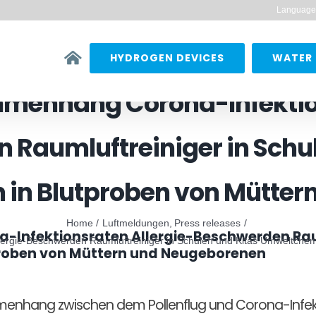
Language
HYDROGEN DEVICES
WATER 
menhang Corona-Infektion
 Raumluftreiniger in Schul
 in Blutproben von Mütter
Home
Luftmeldungen
Press releases
nfektionsraten Allergie-Beschwerden Raum
ergie-Beschwerden Raumluftreiniger in Schulen und Kitas Umweltchem
proben von Müttern und Neugeborenen
menhang zwischen dem Pollenflug und Corona-Infek