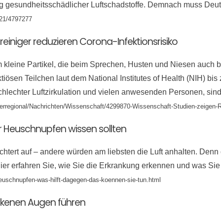
ung gesundheitsschädlicher Luftschadstoffe. Demnach muss De
521/4797277
einiger reduzieren Corona-Infektionsrisiko
 um kleine Partikel, die beim Sprechen, Husten und Niesen auc
tiösen Teilchen laut dem National Institutes of Health (NIH) bis
hlechter Luftzirkulation und vielen anwesenden Personen, sind
berregional/Nachrichten/Wissenschaft/4299870-Wissenschaft-Studien-zeigen-Ra
r Heuschnupfen wissen sollten
htert auf – andere würden am liebsten die Luft anhalten. Denn 
ier erfahren Sie, wie Sie die Erkrankung erkennen und was Si
uschnupfen-was-hilft-dagegen-das-koennen-sie-tun.html
ckenen Augen führen