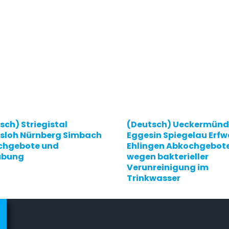
sch) Striegistal
(Deutsch) Ueckermünd
sloh Nürnberg Simbach
Eggesin Spiegelau Erfwe
chgebote und
Ehlingen Abkochgebot
übung
wegen bakterieller
Verunreinigung im
Trinkwasser