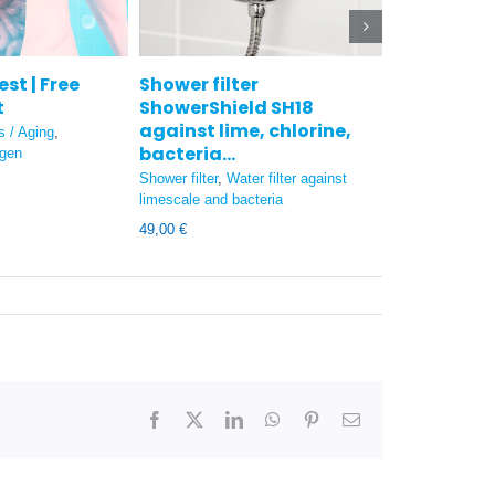
st | Free
Shower filter
Hydrogen i
t
ShowerShield SH18
Wasserstoff-Inh
against lime, chlorine,
s / Aging
,
1.395,00
€
bacteria…
ogen
Shower filter
,
Water filter against
limescale and bacteria
49,00
€
Facebook
X
LinkedIn
WhatsApp
Pinterest
Email